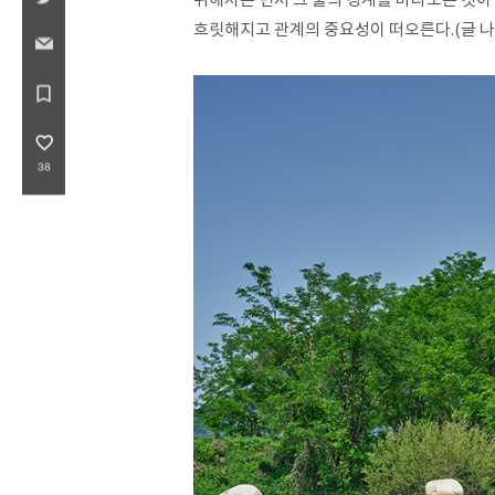
위해서는 먼저 그 둘의 경계를 바라보는 것이
흐릿해지고 관계의 중요성이 떠오른다.(글 나은
bookmark_border
favorite_border
38