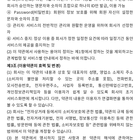
회사가 승인하는 영문자와 숫자의 조합으로 하나의 ID만 발급, 이용 가능
④ Password(비밀번호): 회원의 정보 보호를 위해 회원 자신이 설정한
SPACE 소개
문자와 숫자의 조합
⑤ 관리자: 서비스의 전반적인 관리와 원활한 운영을 위하여 회사가 선정한
공지사항
자
기사문의
⑥ 서비스 중지: 정상 이용 중 회사가 정한 일정한 요건에 따라 일정기간 동안
서비스의 제공을 중지하는 것
광고문의
(2) 이 약관에서 사용하는 용어의 정의는 제1항에서 정하는 것을 제외하고는
Contact
관계법령 및 서비스별 안내에서 정하는 바에 의합니다.
제3조 (이용약관의 효력 및 변경)
(1) 회사는 이 약관의 내용과 상호 및 대표자의 성명, 영업소 소재지 주소
(소비자의 불만을 처리할 수 있는 곳의 주소를 포함), 전화번호,
모사전송번호, 전자우편주소, 사업자 등록번호, 통신판매업신고번호,
개인정보관리책임자 등을 이용자가 쉽게 알 수 있도록 회사의 초기
서비스화면에 게시합니다. 다만, 약관의 내용은 이용자가 연결화면을 통하여
볼 수 있도록 할 수 있습니다.
(2) 회사는 "전자상거래 등에서의 소비자보호에 관한 법률, 약관의 규제 등에
관한 법률, 전자거래기본법, 전자 서명법, 정보통신망 이용촉진 등에 관한
법률, 방문판매 등에 관한 법률, 소비자보호법 등" 관련법을 위배하지 않는
범위에서 이 약관을 개정할 수 있습니다.
(3) 본 약관에서 명시하지 않은 사항과 본 약관의 해석에 관하여는