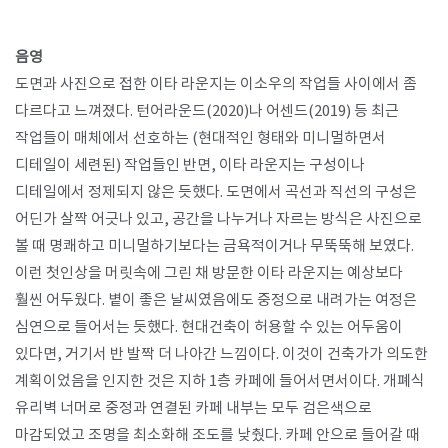
음영
도면과 사진으로 접한 이타 라운지는 이소우의 작업들 사이에서 좀
다르다고 느껴졌다
.
턴어라운드
(2020)
나 어센드
(2019)
등 최근
작업들이 매체에서 선호하는
(
현대적인 형태와 미니멀하면서
디테일이 세련된
)
작업들인 반면
,
이타 라운지는 구성이나
디테일에서 정제되지 않은 듯했다
.
도면에서 곡선과 직선의 구성은
어딘가 살짝 어긋나 있고
,
공간을 나누거나 자르는 방식은 사진으로
볼 때 명쾌하고 미니멀하기보다는 금욕적이거나 무뚝뚝해 보였다
.
이런 첫인상을 머릿속에 그린 채 방문한 이타 라운지는 예상보다
훨씬 어두웠다
.
볕이 좋은 날씨였음에도 중정으로 내려가는 여정은
심연으로 들어서는 듯했다
.
현대건축이 허용할 수 있는 어두움이
있다면
,
거기서 반 발짝 더 나아간 느낌이다
.
이것이 건축가가 의도한
계획이었음을 인지한 것은 지하
1
층 카페에 들어서면서이다
.
개폐식
유리벽 너머로 중정과 연결된 카페 내부는 모두 검은색으로
마감되었고 조명을 최소화해 조도를 낮췄다
.
카페 안으로 들어갈 때