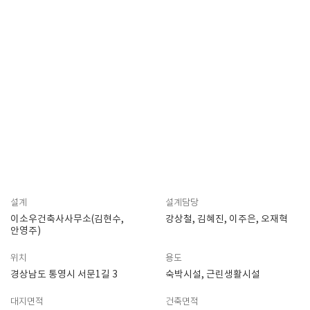
설계
설계담당
이소우건축사사무소(김현수,
강상철, 김혜진, 이주은, 오재혁
안영주)
위치
용도
경상남도 통영시 서문1길 3
숙박시설, 근린생활시설
대지면적
건축면적