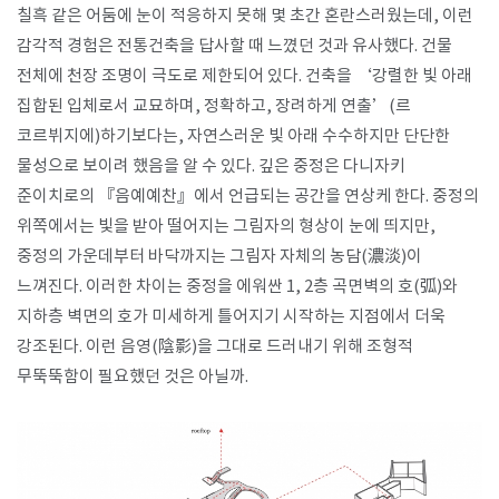
칠흑 같은 어둠에 눈이 적응하지 못해 몇 초간 혼란스러웠는데
,
이런
감각적 경험은 전통건축을 답사할 때 느꼈던 것과 유사했다
.
건물
전체에 천장 조명이 극도로 제한되어 있다
.
건축을
‘
강렬한 빛 아래
집합된 입체로서 교묘하며
,
정확하고
,
장려하게 연출
’(
르
코르뷔지에
)
하기보다는
,
자연스러운 빛 아래 수수하지만 단단한
물성으로 보이려 했음을 알 수 있다
.
깊은 중정은 다니자키
준이치로의
『
음예예찬
』
에서 언급되는 공간을 연상케 한다
.
중정의
위쪽에서는 빛을 받아 떨어지는 그림자의 형상이 눈에 띄지만
,
중정의 가운데부터 바닥까지는 그림자 자체의 농담
(
濃淡
)
이
느껴진다
.
이러한 차이는 중정을 에워싼
1, 2
층 곡면벽의 호
(
弧
)
와
지하층 벽면의 호가 미세하게 틀어지기 시작하는 지점에서 더욱
강조된다
.
이런 음영
(
陰影
)
을 그대로 드러내기 위해 조형적
무뚝뚝함이 필요했던 것은 아닐까
.