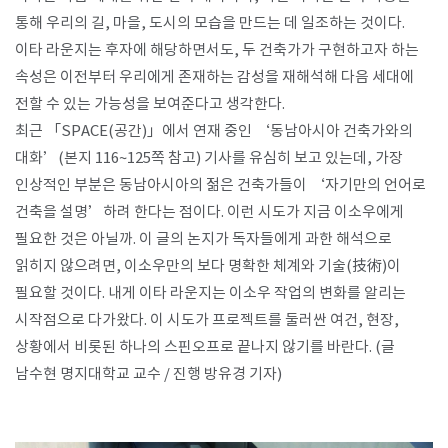
통해 우리의 길
,
마을
,
도시의 모습을 만드는 데 일조하는 것이다
.
이타 라운지는 후자에 해당하면서도
,
두 건축가가 구현하고자 하는
속성은 이전부터 우리에게 존재하는 감성을 재해석해 다음 세대에
전할 수 있는 가능성을 보여준다고 생각한다
.
최근
「
SPACE(
공간
)
」
에서 연재 중인
‘
동남아시아 건축가와의
대화
’(
본지
116~125
쪽 참고
)
기사를 유심히 보고 있는데
,
가장
인상적인 부분은 동남아시아의 젊은 건축가들이
‘
자기만의 언어로
건축을 설명
’
하려 한다는 점이다
.
이런 시도가 지금 이소우에게
필요한 것은 아닐까
.
이 글의 논지가 독자들에게 과한 해석으로
읽히지 않으려면
,
이소우만의 보다 명확한 체계와 기술
(
技術
)
이
필요할 것이다
.
내게 이타 라운지는 이소우 작업의 변화를 알리는
시작점으로 다가왔다
.
이 시도가 프로젝트를 둘러싼 여건
,
현장
,
상황에서 비롯된 하나의 스핀오프로 끝나지 않기를 바란다
. (글
남수현 명지대학교 교수 / 진행 방유경 기자)