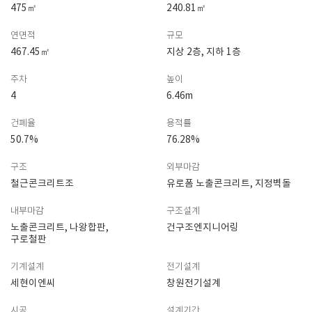
475㎡
240.81㎡
연면적
규모
467.45㎡
지상 2층, 지하 1층
주차
높이
4
6.46m
건폐율
용적률
50.7%
76.28%
구조
외부마감
철근콘크리트조
유로폼 노출콘크리트, 지정벽돌
내부마감
구조설계
노출콘크리트, 나왕합판,
건구조엔지니어링
구로철판
기계설계
전기설계
세현이엔씨
창원전기설계
시공
설계기간