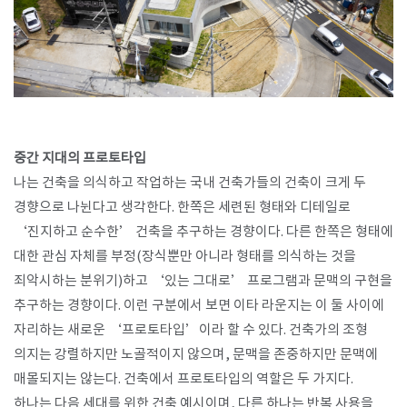
중간 지대의 프로토타입
나는 건축을 의식하고 작업하는 국내 건축가들의 건축이 크게 두
경향으로 나뉜다고 생각한다
.
한쪽은 세련된 형태와 디테일로
‘
진지하고 순수한
’
건축을 추구하는 경향이다
.
다른 한쪽은 형태에
대한 관심 자체를 부정
(
장식뿐만 아니라 형태를 의식하는 것을
죄악시하는 분위기
)
하고
‘
있는 그대로
’
프로그램과 문맥의 구현을
추구하는 경향이다
.
이런 구분에서 보면 이타 라운지는 이 둘 사이에
자리하는 새로운
‘
프로토타입
’
이라 할 수 있다
.
건축가의 조형
의지는 강렬하지만 노골적이지 않으며
,
문맥을 존중하지만 문맥에
매몰되지는 않는다
.
건축에서 프로토타입의 역할은 두 가지다
.
하나는 다음 세대를 위한 건축 예시이며
,
다른 하나는 반복 사용을