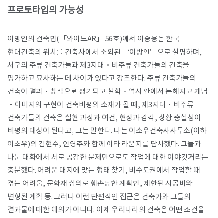
프로토타입의 가능성
이방인의 건축법
(
「
와이드
AR
」
56
호
)
에서 이중용은 한국
현대건축의 위치를 건축사에서 소외된
‘
이방인
’
으로 설명하며
,
서구의 주류 건축가들과 제
3
지대
·
비주류 건축가들의 건축을
평가하고 묘사하는 데 차이가 있다고 강조한다
.
주류 건축가들의
건축이 결과
·
창작으로 평가되고 철학
·
역사 안에서 논해지고 개념
·
이미지의 구현이 건축비평의 소재가 될 때
,
제
3
지대
·
비주류
건축가들의 건축은 실현 과정과 여건
,
현장과 감각
,
상황 충실성이
비평의 대상이 된다고
,
그는 말한다
.
나는 이소우건축사사무소
(
이하
이소우
)
의 김현수
,
안영주와 함께 이타 라운지를 답사했다
.
그들과
나눈 대화에서 서로 공감한 문제만으로도 작업에 대한 이야깃거리는
충분했다
.
어려운
대지에 맞는 형태 찾기
,
비수도권에서 작업할 때
겪는 어려움
,
문화재 심의로 훼손당한 계획안
,
제한된 시공비와
변형된 계획 등
.
그러나 이런 단편적인 접근은 건축가와 그들의
결과물에 대한 예의가 아니다
.
이제 우리나라의 건축은 어떤 조건을