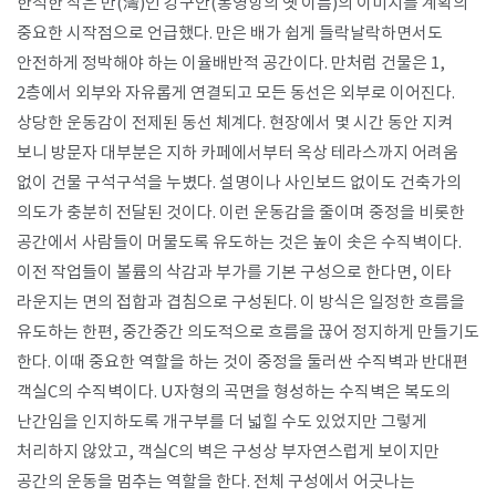
한적한 작은 만
(
灣
)
인 강구안
(
통영항의 옛 이름
)
의 이미지를 계획의
중요한 시작점으로 언급했다
.
만은 배가 쉽게 들락날락하면서도
안전하게 정박해야 하는 이율배반적 공간이다
.
만처럼 건물은
1,
2
층에서 외부와 자유롭게 연결되고 모든 동선은 외부로 이어진다
.
상당한 운동감이 전제된 동선 체계다
.
현장에서 몇 시간 동안 지켜
보니 방문자 대부분은 지하 카페에서부터 옥상 테라스까지 어려움
없이 건물 구석구석을 누볐다
.
설명이나 사인보드 없이도 건축가의
의도가 충분히 전달된 것이다
.
이런 운동감을 줄이며 중정을 비롯한
공간에서 사람들이 머물도록 유도하는 것은 높이 솟은 수직벽이다
.
이전 작업들이 볼륨의 삭감과 부가를 기본 구성으로 한다면
,
이타
라운지는 면의 접합과 겹침으로 구성된다
.
이 방식은 일정한 흐름을
유도하는 한편
,
중간중간 의도적으로 흐름을 끊어 정지하게 만들기도
한다
.
이때 중요한 역할을 하는 것이 중정을 둘러싼 수직벽과 반대편
객실
C
의 수직벽이다
. U
자형의 곡면을 형성하는 수직벽은 복도의
난간임을 인지하도록 개구부를 더 넓힐 수도 있었지만 그렇게
처리하지 않았고
,
객실
C
의 벽은 구성상 부자연스럽게 보이지만
공간의 운동을 멈추는 역할을 한다
.
전체 구성에서 어긋나는