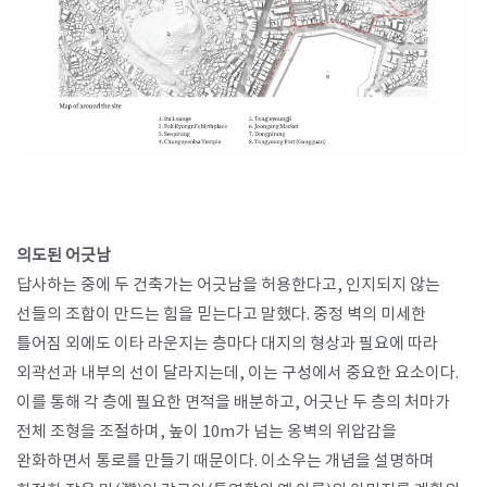
의도된 어긋남
답사하는 중에 두 건축가는 어긋남을 허용한다고
,
인지되지 않는
선들의 조합이 만드는 힘을 믿는다고 말했다
.
중정 벽의 미세한
틀어짐 외에도 이타 라운지는 층마다 대지의 형상과 필요에 따라
외곽선과 내부의 선이 달라지는데
,
이는 구성에서 중요한 요소이다
.
이를 통해 각 층에 필요한 면적을 배분하고
,
어긋난 두 층의 처마가
전체 조형을 조절하며
,
높이
10m
가 넘는 옹벽의 위압감을
완화하면서 통로를 만들기 때문이다
.
이소우는 개념을 설명하며