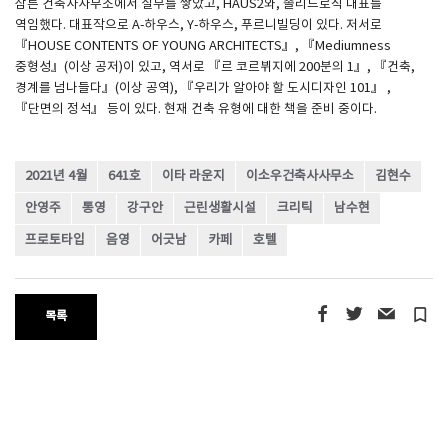
삼튼 건축사사무소에서 실무를 쌓았고, HAUS2와, 솔리드로직 대표를
역임했다. 대표작으로 A-하우스, Y-하우스, 푸르니빌딩이 있다. 저서로
『HOUSE CONTENTS OF YOUNG ARCHITECTS』, 『Mediumness
중형성』(이상 공저)이 있고, 역서로 『르 코르뷔지에 200분의 1』, 『건축,
경계를 넘나들다』(이상 공역), 『우리가 알아야 할 도시디자인 101』 ,
『단면의 정석』 등이 있다. 현재 건축 유형에 대한 책을 준비 중이다.
2021년 4월
641호
이타 라운지
이소우건축사사무소
김현수
안영주
통영
강구안
근린생활시설
크리틱
남수현
프로토타입
음영
어긋남
카페
호텔
turned_in_not
목록