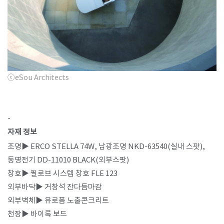
ⓒeSou Architects
-​
자재 정보
조명▶​ ERCO STELLA 74W, 남광조명 NKD-63540(실내 스팟​),
동명전기 DD-11010 BLACK(외부스팟)​
창호▶​ 필로브 시스템 창호 FLE 123
외부바닥▶​ 거창석 잔다듬마감
외부벽체▶​ 유로폼 노출콘크리트​
천장▶​ 바이록 보드