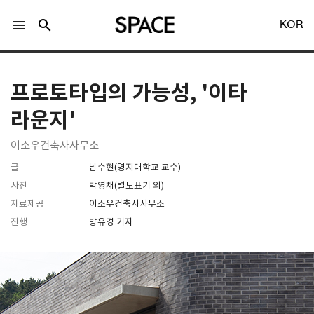
menu
search
KOR
프로토타입의 가능성, '이타
라운지'
이소우건축사사무소
LOGIN
회원가입
글
남수현(명지대학교 교수)
사진
박영채(별도표기 외)
자료제공
이소우건축사사무소
Facebook 로그인
진행
방유경 기자
Twitter 로그인
Naver 로그인