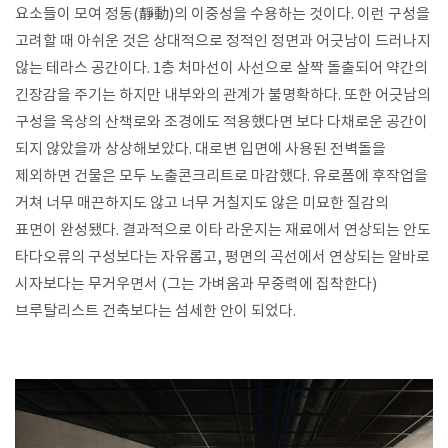
요소들이 모여 정동
(
靜動
)
의 이중성을 수용하는 것이다
.
이런 구성을
고려할 때 아쉬운 것은 상대적으로 정적인 정면과 어긋남이 드러나지
않는 테라스 공간이다
. 1
층 처마선이 사선으로 살짝 돌출되어 약간의
긴장감을 주기는 하지만 내부와의 관계가 불명확하다
.
또한 어긋남의
구성을 옥상의 산책로와 조경에도 적용했다면 보다 다채로운 공간이
되지 않았을까 상상해보았다
.
대로변 입면에 사용된 전벽돌을
제외하면 건물은 모두 노출콘크리트로 마감했다
.
유로폼에 후작업을
거쳐 너무 매끈하지도 않고 너무 거칠지도 않은 미묘한 질감의
표면이 완성됐다
.
결과적으로 이타 라운지는 재료에서 연상되는 안도
타다오류의 구성보다는 자유롭고
,
평면의 곡선에서 연상되는 알바로
시자보다는 무거우면서
(
그는 가벼움과 무중력에 집착한다
)
브루탈리스트 건축보다는 섬세한 안이 되었다
.