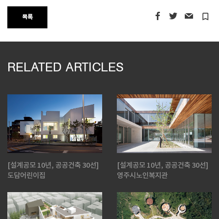
turned_in_not
목록
RELATED ARTICLES
[설계공모 10년, 공공건축 30선]
[설계공모 10년, 공공건축 30선]
도담어린이집
영주시노인복지관