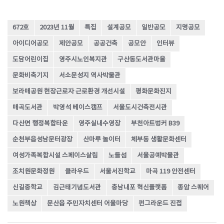
672호
2023년 11월
특집
설계공모
일반공모
지명공모
아이디어공모
제안공모
공공건축
공모안
인터뷰
도담어린이집
영주시노인복지관
구산동도서관마을
문화비축기지
서소문성지 역사박물관
보라매공원 현장근로자 근로환경 개선시설
평화문화진지
매곡도서관
박영석 베이스캠프
서울도시건축전시관
다산면 행정복합타운
영주실내수영장
부천아트벙커 B39
순천부읍성남문터광장
산마루 놀이터
체부동 생활문화센터
여성가족복합시설 스페이스살림
노들섬
서울공예박물관
조치원문화정원
클라우드
서울서진학교
마곡 119 안전센터
신길중학교
김근태기념도서관
충남내포 혁신플랫폼
종암 스퀘어
노원책상
문산읍 주민자치센터 어울마당
펀그라운드 진접