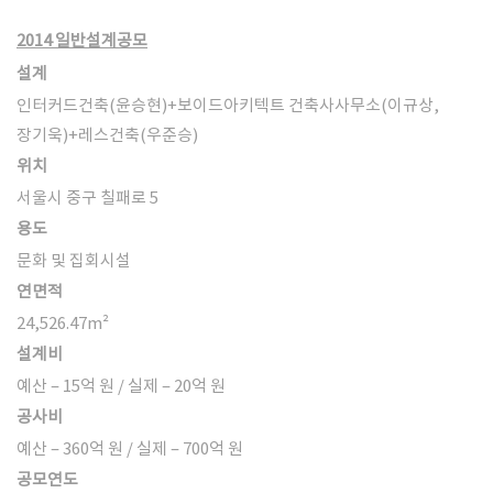
2014 일반설계공모
설계
인터커드건축(윤승현)+보이드아키텍트 건축사사무소(이규상,
장기욱)+레스건축(우준승)
위치
서울시 중구 칠패로 5
용도
문화 및 집회시설
연면적
24,526.47
m²
설계비
예산 – 15억 원 / 실제 – 20억 원
공사비
예산 – 360억 원 / 실제 – 700억 원
공모연도