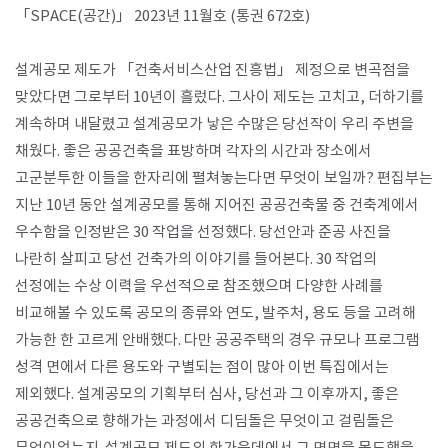
「SPACE(공간)」 2023년 11월호 (통권 672호)
설계공모 제도가 「건축서비스산업 진흥법」 제정으로 변곡점을
맞았다면 그로부터 10년이 흘렀다. 그사이 제도는 고치고, 더하기를
계속하며 내달렸고 설계공모가 낳은 수많은 당선작이 우리 주변을
채웠다. 좋은 공공건축을 표방하며 각자의 시간과 장소에서
고군분투한 이들을 한자리에 펼쳐놓는다면 무엇이 보일까? 편집부는
지난 10년 동안 설계공모를 통해 지어진 공공건축물 중 건축계에서
우수함을 인정받은 30 작업을 선정했다. 당선안과 준공 사진을
나란히 살피고 당선 건축가의 이야기를 들어본다. 30 작업의
선정에는 수상 이력을 우선적으로 참조했으며 다양한 사례를
비교해볼 수 있도록 공모의 종류와 연도, 발주처, 용도 등을 고려해
가능한 한 고르게 안배했다. 다만 공공주택의 경우 규모나 프로그램
성격 면에서 다른 용도와 구별되는 점이 많아 이번 특집에서는
제외했다. 설계공모의 기획부터 심사, 당선과 그 이후까지, 좋은
공공건축으로 향해가는 과정에서 디딤돌은 무엇이고 걸림돌은