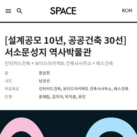
menu
search
KOR
[설계공모 10년, 공공건축 30선]
서소문성지 역사박물관
인터커드건축 + 보이드아키텍트 건축사사무소 + 레스건축
LOGIN
회원가입
글
윤승현
사진
남궁선
자료제공
인터커드건축, 보이드아키텍트 건축사사무소, 레스건축
Facebook 로그인
진행
윤예림, 김지아, 박지윤, 유진
Twitter 로그인
Naver 로그인