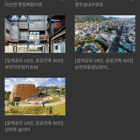
다산면 행정복합타운
영주실내수영장
[설계공모 10년, 공공건축 30선]
[설계공모 10년, 공공건축 30선]
부천아트벙커 B39
순천부읍성남문터...
[설계공모 10년, 공공건축 30선]
산마루 놀이터