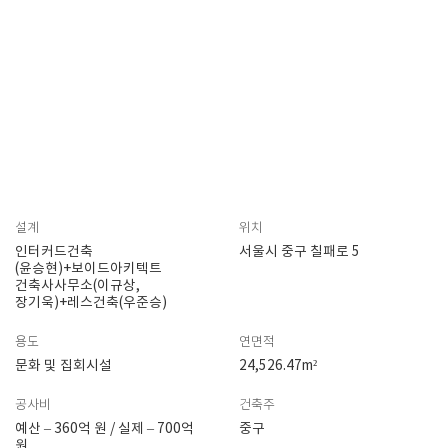
설계
위치
인터커드건축
서울시 중구 칠패로 5
(윤승현)+보이드아키텍트
건축사사무소(이규상,
장기욱)+레스건축(우준승)
용도
연면적
문화 및 집회시설
24,526.47m²
공사비
건축주
예산 – 360억 원 / 실제 – 700억
중구
원