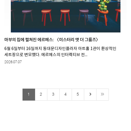
마부의 집에 펼쳐진 에르메스: 〈미스터리 앳 더 그룸즈〉
6월 6일부터 16일까지 동대문디자인플라자 아트홀 1관이 환상적인
세트장으로 변모했다. 에르메스의 인터랙티브 전...
2026.07.07
keyboard_arrow_right
1
2
3
4
5