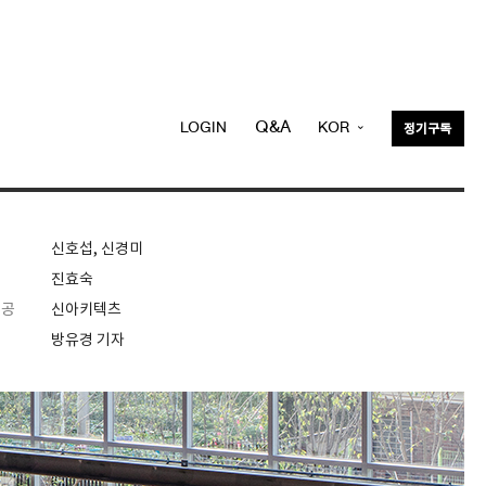
Q&A
LOGIN
KOR
정기구독
ENG
신호섭, 신경미
진효숙
제공
신아키텍츠
방유경 기자