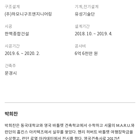
구조설계
기계,전기설계
(주)하모니구조엔지니어링
유성기술단
시공
설계기간
한맥종합건설
2018. 10. ~ 2019. 4.
시공기간
공사비
2019. 6. ~ 2020. 2.
6억 6천만 원
건축주
문경시
박희찬
박희찬은 동국대학교와 영국 바틀렛 건축학교에서 수학하고 서울의 M.A.R.U.와
런던의 홉킨스 아키텍츠에서 실무를 쌓았다. 헨리 허버트 바틀렛 여행장학금을
수상했고, 런던 로열 아카데미에서 전시를 했다. 영국건축사로 2017년