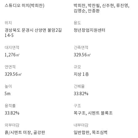
스튜디오 히치(박희찬)
박희찬, 박찬필, 신주현, 류진영,
김영순, 안종환
위치
용도
경상북도 문경시 산양면 불암2길
청년창업지원센터
14-5
대지면적
건축면적
1,276㎡
329.56㎡
연면적
규모
329.56㎡
지상 1층
높이
건폐율
5m
33.82%
용적률
구조
33.82%
목구조, 시멘트 블록조
외부마감
내부마감
흙/시멘트 미장, 골강판
일반합판, 목조심벽