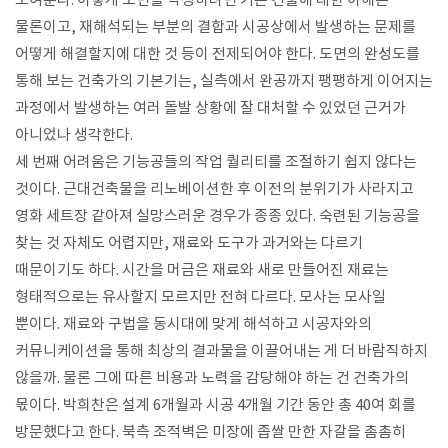
보여준다. 이렇게 도면을 작성하려면 기존 건물에 대한 이해는
물론이고, 재해석되는 부분의 결합과 시공상에서 발생하는 문제를
어떻게 해결할지에 대한 것 등이 전제되어야 한다. 도면의 완성도를
통해 보는 건축가의 기본기는, 실측에서 완공까지 팽팽하게 이어지는
과정에서 발생하는 여러 돌발 상황에 잘 대처할 수 있었던 근거가
아니었나 생각한다.
세 번째 어려움은 기능공들의 작업 퀄리티를 조절하기 쉽지 않다는
것이다. 근대건축물을 리노베이션한 후 이전의 분위기가 사라지고
영화 세트장 같아져 실망스러운 경우가 종종 있다. 숙련된 기능공을
찾는 것 자체도 어렵지만, 재료와 도구가 과거와는 다르기
때문이기도 하다. 시간을 머금은 재료와 새로 만들어진 재료는
형태적으로는 유사할지 모르지만 전혀 다르다. 모사는 모사일
뿐이다. 재료와 구법을 동시대에 맞게 해석하고 시공자와의
커뮤니케이션을 통해 최상의 결과물을 이끌어내는 게 더 바람직하지
않을까. 물론 그에 따른 비용과 노력을 감당해야 하는 건 건축가의
몫이다. 박희찬은 설계 6개월과 시공 4개월 기간 동안 총 40여 회를
방문했다고 한다. 북측 조적벽은 미장에 좁쌀 만한 자갈을 촘촘히