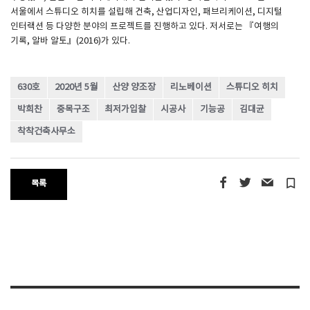
서울에서 스튜디오 히치를 설립해 건축, 산업디자인, 패브리케이션, 디지털
인터랙션 등 다양한 분야의 프로젝트를 진행하고 있다. 저서로는 『여행의
기록, 알바 알토』(2016)가 있다.
630호
2020년 5월
산양 양조장
리노베이션
스튜디오 히치
박희찬
중목구조
최저가입찰
시공사
기능공
김대균
착착건축사무소
turned_in_not
목록