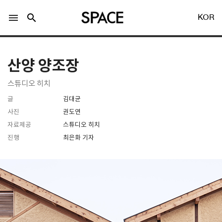
menu
search
KOR
산양 양조장
스튜디오 히치
글
김대균
LOGIN
회원가입
사진
권도연
자료제공
스튜디오 히치
진행
최은화 기자
Facebook 로그인
Twitter 로그인
Naver 로그인