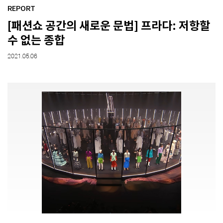
REPORT
[패션쇼 공간의 새로운 문법] 프라다: 저항할
SPACE 소개
수 없는 종합
공지사항
2021.05.06
기사문의
광고문의
Contact