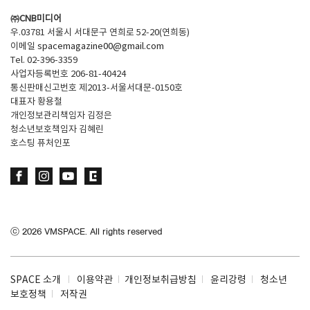
㈜CNB미디어
우.03781 서울시 서대문구 연희로 52-20(연희동)
이메일
spacemagazine00@gmail.com
Tel. 02-396-3359
사업자등록번호 206-81-40424
통신판매신고번호 제2013-서울서대문-0150호
대표자 황용철
개인정보관리책임자 김정은
청소년보호책임자 김혜린
호스팅 퓨처인포
ⓒ
2026
VMSPACE. All rights reserved
SPACE 소개
이용약관
개인정보취급방침
윤리강령
청소년
보호정책
저작권