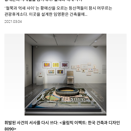
‘철쭉과 억새 사이’는 황매산을 오르는 등산객들이 잠시 머무르는
관광휴게소다. 이곳을 설계한 임영환은 건축물에...
2021.03.04
휘발된 사건의 서사를 다시 쓰다: <올림픽 이펙트: 한국 건축과 디자인
8090>