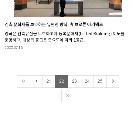
건축 문화재를 보호하는 유연한 방식: 휴 브로튼 아키텍츠
영국은 건축유산을 보호하고자 등록문화재(Listed Building) 제도를
운영하고, 대상의 등급은 중요도에 따라 1등급...
2022.07.15
keyboard_arrow_left
keyboard_arrow_right
21
22
23
24
25