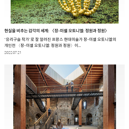
현실을 비추는 감각의 세계: 〈장-미셸 오토니엘: 정원과 정원〉
‘유리구슬 작가’로 잘 알려진 프랑스 현대미술가 장-미셸 오토니엘의
개인전 〈장-미셸 오토니엘: 정원과 정원〉이...
2022.07.21