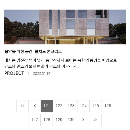
음악을 위한 공간: 콩치노 콘크리트
대지는 임진강 넘어 멀리 송악산까지 보이는 북한의 풍경을 배경으로
간조와 만조의 물의 변화가 낙조와 어우러지...
PROJECT
2022.01.10
keyboard_arrow_left
121
122
123
124
125
126
keyboard_arrow_right
127
128
129
130