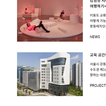
감염병 시
여행하기>
이동도 교류
어떻게 가능
창동레지던시
NEWS
교육 공간
서울시 강동
수도권 제1
향하는 대로의
PROJECT