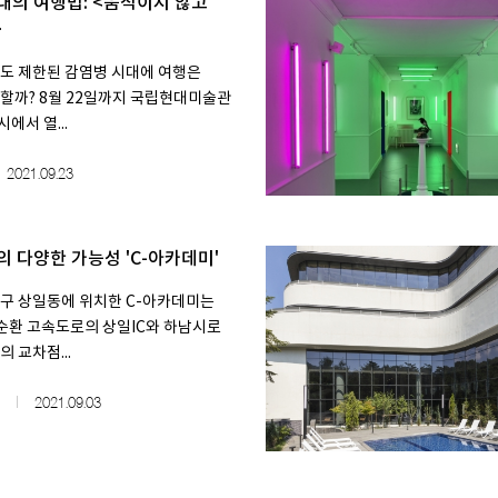
대의 여행법: <​움직이지 않고
​
도 제한된 감염병 시대에 여행은
할까? 8월 22일까지 국립현대미술관
에서 열...
2021.09.23
의 다양한 가능성 'C-아카데미'
구 상일동에 위치한 C-아카데미는
순환 고속도로의 상일IC와 하남시로
 교차점...
2021.09.03