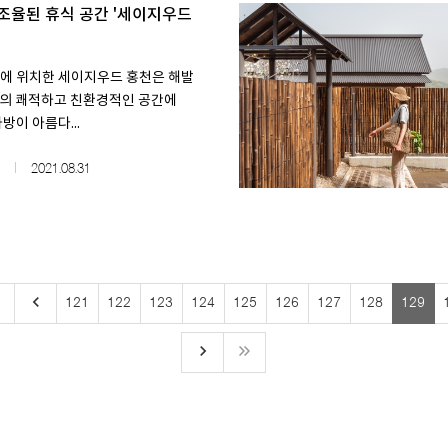
조율된 휴식 공간 '세이지우드
에 위치한 세이지우드 홍천은 해발
지의 쾌적하고 친환경적인 공간에
방이 아름다...
2021.08.31
keyboard_arrow_left
121
122
123
124
125
126
127
128
129
keyboard_arrow_right