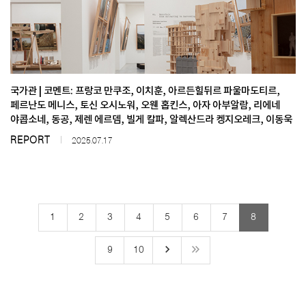
국가관 | 코멘트: 프랑코 만쿠조, 이치훈, 아르든힐뒤르 파울마도티르,
페르난도 메니스, 토신 오시노워, 오웬 홉킨스, 아자 아부알람, 리에네
야콥소네, 동공, 제렌 에르뎀, 빌게 칼파, 알렉산드라 켕지오레크, 이동욱
REPORT
2025.07.17
1
2
3
4
5
6
7
8
keyboard_arrow_right
9
10