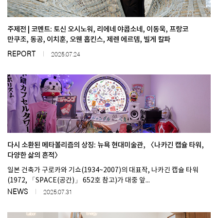
주제전 | 코멘트: 토신 오시노워, 리에네 야콥소네, 이동욱, 프랑코
만쿠조, 동공, 이치훈, 오웬 홉킨스, 제렌 에르뎀, 빌게 칼파
REPORT
2025.07.24
다시 소환된 메타볼리즘의 상징: 뉴욕 현대미술관, 〈나카긴 캡슐 타워,
다양한 삶의 흔적〉
일본 건축가 구로카와 기쇼(1934~2007)의 대표작, 나카긴 캡슐 타워
(1972, 「SPACE(공간)」 652호 참고)가 대중 앞...
NEWS
2025.07.31