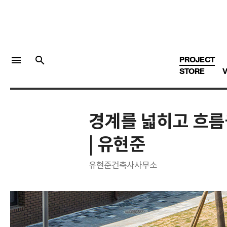
menu
search
PROJECT
STORE
V
경계를 넓히고 흐름
LOGIN
회원가입
| 유현준
유현준건축사사무소
Facebook 로그인
Twitter 로그인
Naver 로그인