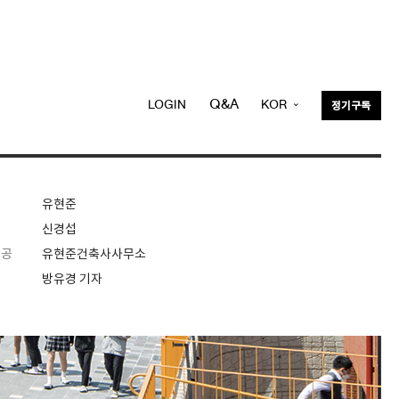
Q&A
LOGIN
KOR
정기구독
ENG
유현준
신경섭
제공
유현준건축사사무소
방유경 기자