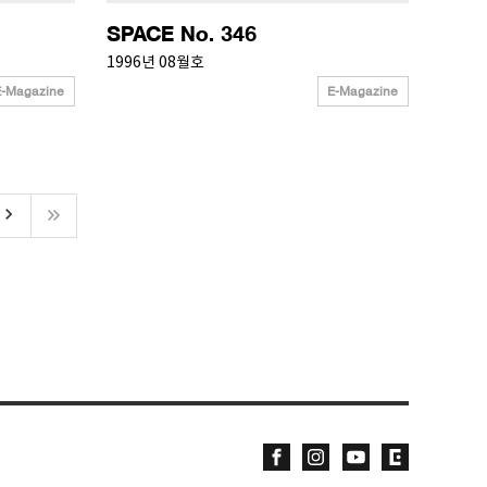
SPACE No. 346
1996년 08월호
E-Magazine
E-Magazine
yboard_arrow_right