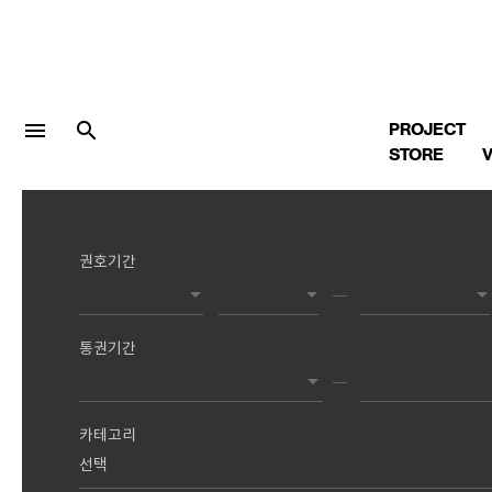
menu
search
PROJECT
STORE
V
권호기간
LOGIN
회원가입
통권기간
Facebook 로그인
Twitter 로그인
카테고리
Naver 로그인