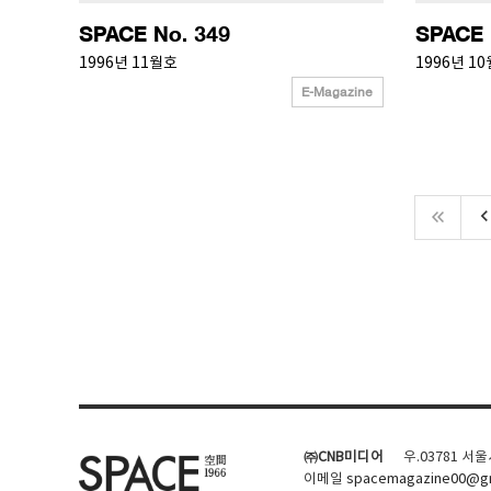
SPACE No. 349
SPACE 
1996년 11월호
1996년 1
E-Magazine
keyboard_arrow_
㈜CNB미디어
우.03781 서
이메일
spacemagazine00@gm