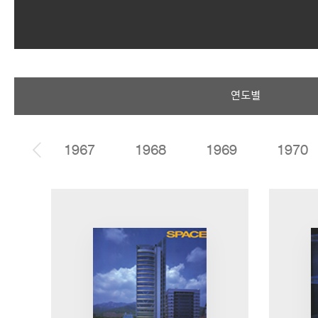
SPACE 소개
연도별
공지사항
기사문의
광고문의
1966
1967
1968
1969
1970
Contact