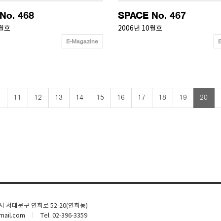
No. 468
SPACE No. 467
1월호
2006년 10월호
E-Magazine
left
ke
11
12
13
14
15
16
17
18
19
20
울시 서대문구 연희로 52-20(연희동)
ail.com
Tel. 02-396-3359