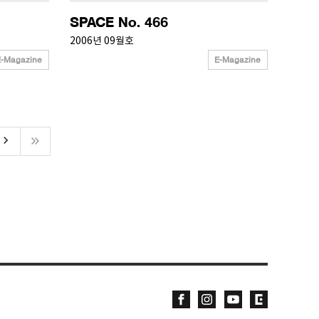
SPACE No. 466
2006년 09월호
E-Magazine
E-Magazine
yboard_arrow_right