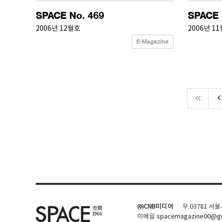
SPACE No. 469
SPACE 
2006년 12월호
2006년 1
E-Magazine
keyboard_arrow_
㈜CNB미디어
우.03781 서
이메일
spacemagazine00@gm