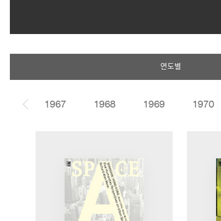
SPACE 소개
연도별
공지사항
기사문의
광고문의
1966
1967
1968
1969
1970
Contact