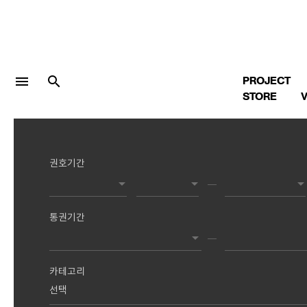
menu
search
PROJECT
STORE
V
권호기간
LOGIN
회원가입
통권기간
Facebook 로그인
Twitter 로그인
카테고리
Naver 로그인