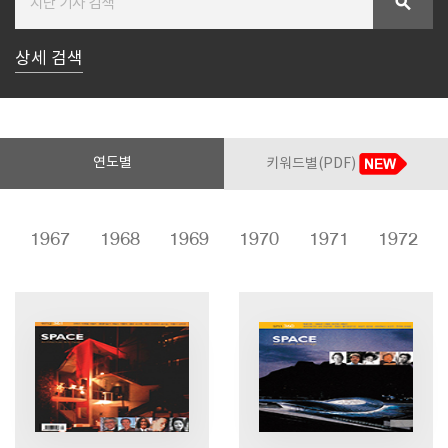
search
상세 검색
SPACE 소개
공지사항
기사문의
광고문의
연도별
키워드별(PDF)
Contact
6
1967
1968
1969
1970
1971
1972