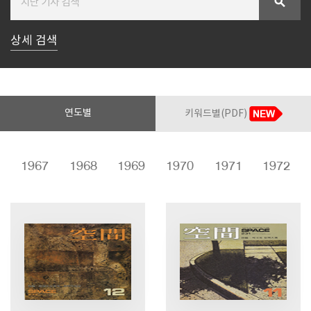
search
상세 검색
SPACE 소개
공지사항
기사문의
광고문의
연도별
키워드별(PDF)
Contact
6
1967
1968
1969
1970
1971
1972