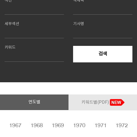
섹션
책제목
SPACE 소개
세부섹션
기사명
공지사항
기사문의
광고문의
키워드
Contact
검색
연도별
키워드별(PDF)
6
1967
1968
1969
1970
1971
1972