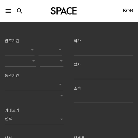
menu
search
KOR
권호기간
작가
필자
LOGIN
회원가입
통권기간
소속
Facebook 로그인
Twitter 로그인
카테고리
Naver 로그인