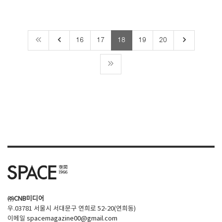
keyboard_arrow_left
keyboard_arrow_right
16
17
18
19
20
㈜CNB미디어
우.03781 서울시 서대문구 연희로 52-20(연희동)
이메일
spacemagazine00@gmail.com