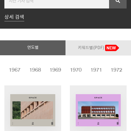
search
상세 검색
SPACE 소개
공지사항
기사문의
광고문의
연도별
키워드별(PDF)
Contact
1967
1968
1969
1970
1971
1972