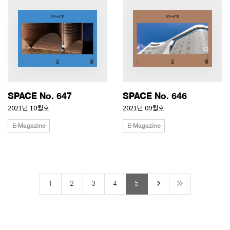
SPACE No. 647
SPACE No. 646
2021년 10월호
2021년 09월호
E-Magazine
E-Magazine
keyboard_arrow_right
1
2
3
4
5