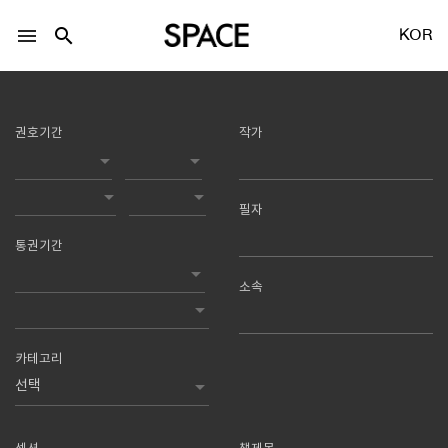
menu
search
KOR
권호기간
작가
필자
LOGIN
회원가입
통권기간
소속
Facebook 로그인
Twitter 로그인
카테고리
Naver 로그인