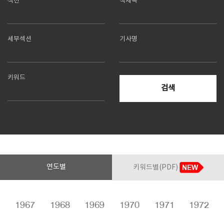
섹션
책제목
SPACE 소개
세부섹션
기사명
공지사항
기사문의
광고문의
키워드
Contact
검색
연도별
키워드별(PDF)
6
1967
1968
1969
1970
1971
1972