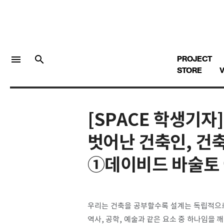
menu
search
PROJECT
STORE
V
[SPACE 학생기자
LOGIN
회원가입
벗어난 건축인, 건
①데이비드 바술토
Facebook 로그인
Twitter 로그인
우리는 건축을 공부할수록 설계는 독립적으로
역사, 공학, 예술과 같은 요소 중 하나임을
Naver 로그인