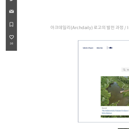
bookmark_border
​아크데일리(Archdaily) 로고의 발전 과정 / Ima
favorite_border
36