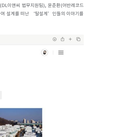
(DL이앤씨 법무지원팀), 윤준환(어반레코드
견하여 설계를 떠난 ‘탈설계’인들의 이야기를