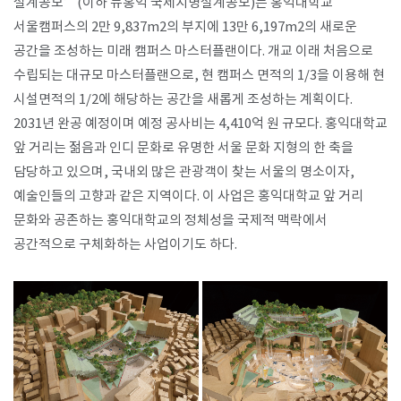
설계공모’(이하 뉴홍익 국제지명설계공모)는 홍익대학교
서울캠퍼스의 2만 9,837m2의 부지에 13만 6,197m2의 새로운
공간을 조성하는 미래 캠퍼스 마스터플랜이다. 개교 이래 처음으로
SPACE 소개
수립되는 대규모 마스터플랜으로, 현 캠퍼스 면적의 1/3을 이용해 현
공지사항
시설면적의 1/2에 해당하는 공간을 새롭게 조성하는 계획이다.
기사문의
2031년 완공 예정이며 예정 공사비는 4,410억 원 규모다. 홍익대학교
광고문의
앞 거리는 젊음과 인디 문화로 유명한 서울 문화 지형의 한 축을
Contact
담당하고 있으며, 국내외 많은 관광객이 찾는 서울의 명소이자,
예술인들의 고향과 같은 지역이다. 이 사업은 홍익대학교 앞 거리
문화와 공존하는 홍익대학교의 정체성을 국제적 맥락에서
공간적으로 구체화하는 사업이기도 하다.