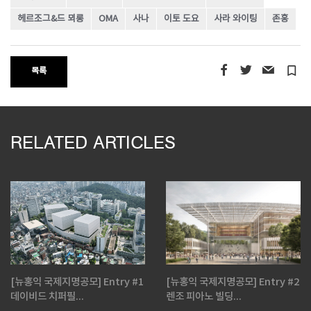
헤르조그&드 뫼롱
OMA
사나
이토 도요
사라 와이팅
존홍
turned_in_not
목록
RELATED ARTICLES
[뉴홍익 국제지명공모] Entry #1
[뉴홍익 국제지명공모] Entry #2
데이비드 치퍼필...
렌조 피아노 빌딩...