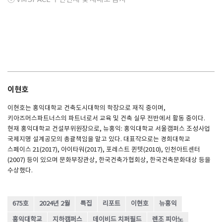
이현호
이현호는 홍익대학교 건축도시대학의 학장으로 재직 중이며,
키아즈머스파트너스의 파트너로서 교육 및 건축 실무 전반에서 활동 중이다.
현재 홍익대학교 건설부위원장으로, 뉴홍익: 홍익대학교 서울캠퍼스 조성사업
국제지명 설계공모의 총괄책임을 맡고 있다. 대표작으로는 경희대학교
스페이스 21(2017), 아이타워(2017), 포레스트 퀸텟(2010), 인천아트센터
(2007) 등이 있으며 문화부장관상, 한국건축가협회상, 한국건축문화대상 등을
수상했다.
675호
2024년 2월
특집
리포트
이현호
뉴홍익
홍익대학교
지하캠퍼스
데이비드 치퍼필드
렌조 피아노