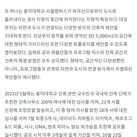
또 하나는 홍익대학교 서울캠퍼스가 와우산으로부터 도시로
흘러내리는 경사 지형의 중간에 위치한다는 지형적 특징이다. 대상
부지는 자연과 도시가 연결되는 다양한 방식의 건축적 제안을
기대하게 한다. 지상부의 용적률 완화 면적인 3만 5,000m2의 공간에
대한 형태적 가이드라인 또한 다양한 토폴로지를 제안할 수 있도록
열어놓았다. 실제로 공모 제출안들의 프로그램 믹스와 전체 공간의
건축적 해결 방법은 모두 상이했다. 형태적, 공간적인 다양성뿐만
아니라, 프로그램들의 관계와 자연과 도시의 연결 방식에서 차별화된
제안들이 제시됐다.
2023년 5월에는 홍익대학교 건축 관련 교수진과 국내외 건축 단체가
추천한 건축사무소 200여 개사에 대한 심사를 거쳐, 21개 사를
선정해 초청장을 발송하고, 이 중 참여 의사를 밝힌 18개 사에 대한
심사를 거쳐 7월 최종 5개 사, 데이비드 치퍼필드 아키텍츠, 헤르조그
&드 뫼롱, 사나, OMA, 렌조 피아노 빌딩 워크숍을 초청해 공모를
실시했다. 공모 시작 이후 3개월의 설계 기간을 거쳐, 10월 23일