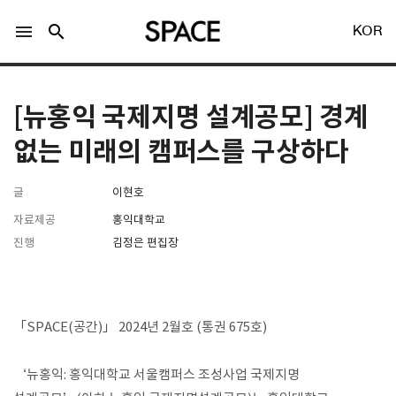
menu
search
KOR
[뉴홍익 국제지명 설계공모] 경계
없는 미래의 캠퍼스를 구상하다
글
이현호
LOGIN
회원가입
자료제공
홍익대학교
진행
김정은 편집장
Facebook 로그인
Twitter 로그인
「SPACE(공간)」 2024년 2월호 (통권 675호)
Naver 로그인
‘뉴홍익: 홍익대학교 서울캠퍼스 조성사업 국제지명