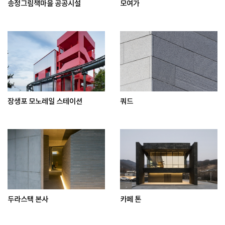
송정그림책마을 공공시설
모여가
장생포 모노레일 스테이션
쿼드
두라스택 본사
카페 톤