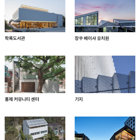
학록도서관
장쑤 베이샤 유치원
홍제 커뮤니티 센터
기지