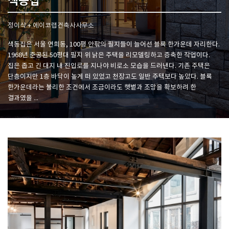
색동집
정이삭 + 에이코랩건축사사무소
SPACE 소개
색동집은 서울 연희동, 100평 안팎의 필지들이 늘어선 블록 한가운데 자리한다.
공지사항
1968년 준공된 50평대 필지 위 낡은 주택을 리모델링하고 증축한 작업이다.
기사문의
집은 좁고 긴 대지 내 진입로를 지나야 비로소 모습을 드러낸다. 기존 주택은
광고문의
단층이지만 1층 바닥이 높게 떠 있었고 천장고도 일반 주택보다 높았다. 블록
한가운데라는 불리한 조건에서 조금이라도 햇볕과 조망을 확보하려 한
Contact
결과였을 ...