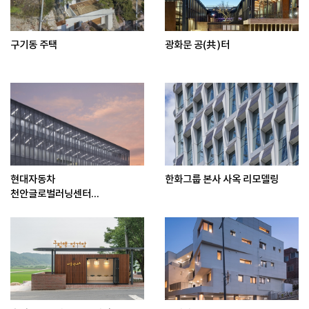
구기동 주택
광화문 공(共)터
현대자동차
한화그룹 본사 사옥 리모델링
천안글로벌러닝센터...