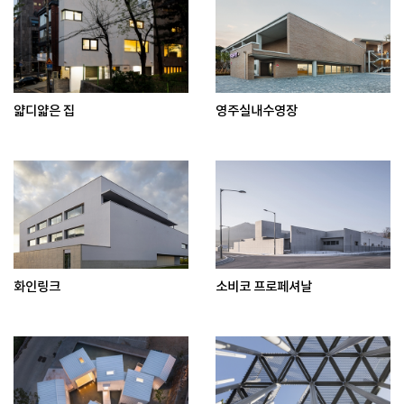
얇디얇은 집
영주실내수영장
화인링크
소비코 프로페셔날