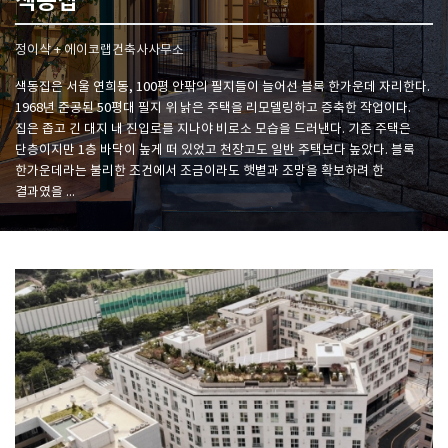
색동집
정이삭 + 에이코랩건축사사무소
SPACE 소개
색동집은 서울 연희동, 100평 안팎의 필지들이 늘어선 블록 한가운데 자리한다.
공지사항
1968년 준공된 50평대 필지 위 낡은 주택을 리모델링하고 증축한 작업이다.
기사문의
집은 좁고 긴 대지 내 진입로를 지나야 비로소 모습을 드러낸다. 기존 주택은
광고문의
단층이지만 1층 바닥이 높게 떠 있었고 천장고도 일반 주택보다 높았다. 블록
한가운데라는 불리한 조건에서 조금이라도 햇볕과 조망을 확보하려 한
Contact
결과였을 ...