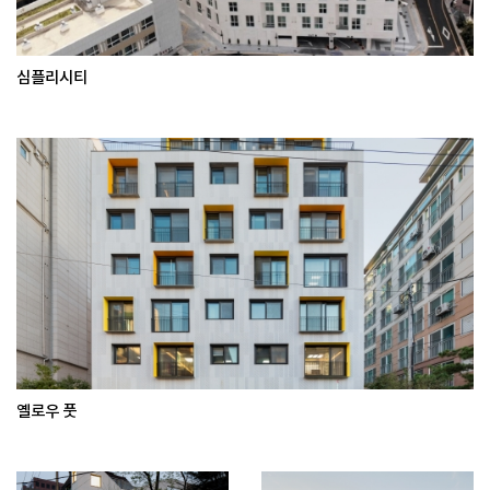
심플리시티
옐로우 풋