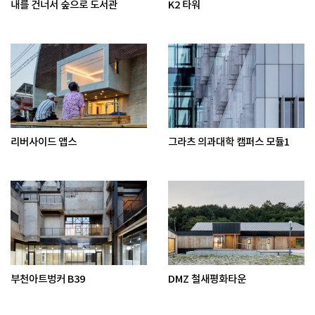
내를 건너서 숲으로 도서관
K2 타워
리버사이드 앱스
그라츠 의과대학 캠퍼스 모듈1
부천아트벙커 B39
DMZ 철새평화타운