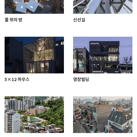
물 위의 방
신선길
5×12 하우스
영창빌딩