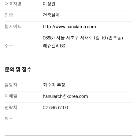
대표자명
이성관
업종
건축설계
웹사이트
http://www.hanularch.com
06581 서울 서초구 서래로1길 10 (반포동)
주소
레쥬멜A B2
문의 및 접수
담당자
최수미 부장
이메일
hanularch@korea.com
연락처
02-595-5100
팩스
--