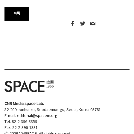
목록
CNB Media space Lab.
52-20 Yeonhui-ro, Seodaemun-gu, Seoul, Korea 03781
E-mail.
editorial@spacem.org
Tel. 82-2-396-3359
Fax. 82-2-396-7331
ⓒ
2026
VMSPACE. All rights reserved