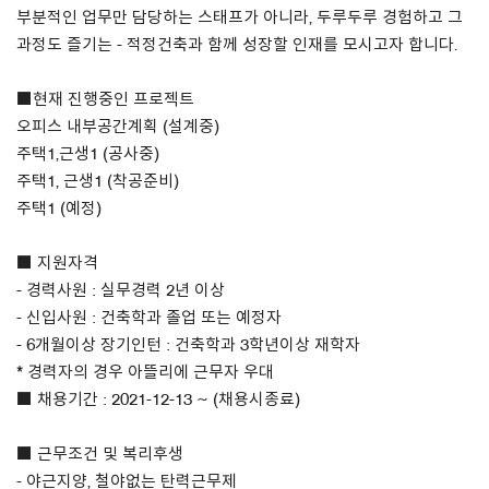
부분적인 업무만 담당하는 스태프가 아니라, 두루두루 경험하고 그
과정도 즐기는 - 적정건축과 함께 성장할 인재를 모시고자 합니다.
About Us
Customer Service
■현재 진행중인 프로젝트
오피스 내부공간계획 (설계중)
Article Proposals
주택1,근생1 (공사중)
주택1, 근생1 (착공준비)
주택1 (예정)
■ 지원자격
- 경력사원 : 실무경력 2년 이상
- 신입사원 : 건축학과 졸업 또는 예정자
- 6개월이상 장기인턴 : 건축학과 3학년이상 재학자
* 경력자의 경우 아뜰리에 근무자 우대
■ 채용기간 : 2021-12-13 ~ (채용시종료)
■ 근무조건 및 복리후생
- 야근지양, 철야없는 탄력근무제