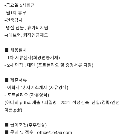
-금요일 5시퇴근
-월1회 휴무
-건축답사
-명절 선물 , 휴가비지원
-4대보험, 퇴직연금제도
■ 채용절차
- 1차 서류심사(희망연봉기재)
- 2차 면접 : 대면 (포트폴리오 및 증명서류 지참)
■ 제출서류
- 이력서 및 자기소개서 (자유양식)
- 포트폴리오 (자유양식)
(하나의 pdf로 제출 / 파일명 : 2021_적정건축_신입/경력/인턴_
이름.pdf)
■ 급여조건(추후협상)
■ 문의 및 접수 : office@o4aa.com