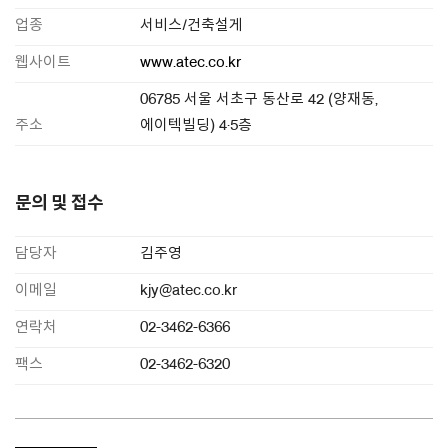
업종
서비스/건축설게
웹사이트
www.atec.co.kr
06785 서울 서초구 동산로 42 (양재동,
주소
에이텍빌딩) 4·5층
문의 및 접수
담당자
김주영
이메일
kjy@atec.co.kr
연락처
02-3462-6366
팩스
02-3462-6320