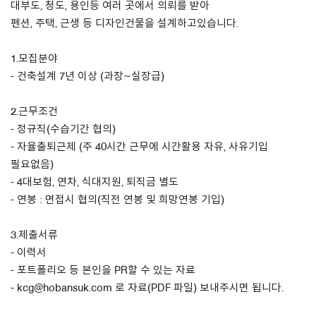
대부도, 청도, 용인등 여러 곳에서 의뢰를 받아
펜션, 주택, 근생 등 디자인건물을 설계하고있습니다.
About Us
1.모집분야
Customer Service
- 건축설계 7년 이상 (과장~실장급)
Article Proposals
2.근무조건
- 정규직(수습기간 협의)
- 자율출퇴근제 (주 40시간 근무에 시간활용 자유, 사유기입
필요없음)
- 4대보험, 연차, 식대지원, 퇴직금 별도
- 연봉 : 면접시 협의(직전 연봉 및 희망연봉 기입)
3.제출서류
- 이력서
- 포트폴리오 등 본인을 PR할 수 있는 자료
- kcg@hobansuk.com 로 자료(PDF 파일) 보내주시면 됩니다.