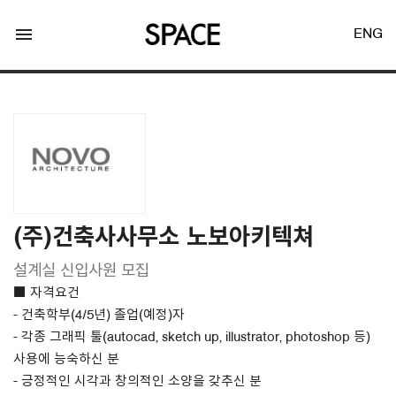
menu
ENG
LOGIN
JOIN
(주)건축사사무소 노보아키텍쳐
설계실 신입사원 모집
Facebook Login
■ 자격요건
- 건축학부(4/5년) 졸업(예정)자
Twitter Login
- 각종 그래픽 툴(autocad, sketch up, illustrator, photoshop 등)
사용에 능숙하신 분
- 긍정적인 시각과 창의적인 소양을 갖추신 분