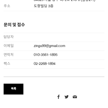
04625 서울 중구 퇴계로 210-6 (필동2가)
주소
도향빌딩 3층
문의 및 접수
담당자
이메일
zingu99@gmail.com
연락처
010-3561-1895
팩스
02-2268-1894
목록