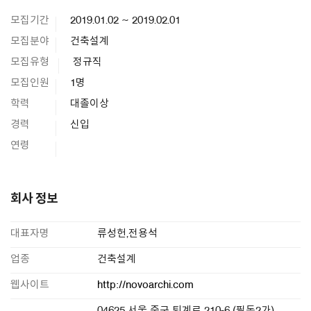
모집기간
2019.01.02 ~ 2019.02.01
모집분야
건축설계
모집유형
정규직
모집인원
1명
학력
대졸이상
경력
신입
연령
회사 정보
대표자명
류성헌,전용석
업종
건축설계
웹사이트
http://novoarchi.com