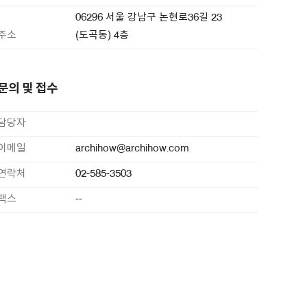
06296 서울 강남구 논현로36길 23
주소
(도곡동) 4층
문의 및 접수
담당자
이메일
archihow@archihow.com
연락처
02-585-3503
팩스
--