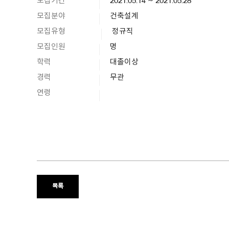
모집기간
2021.05.14 ~ 2021.05.28
모집분야
건축설계
모집유형
정규직
모집인원
명
학력
대졸이상
경력
무관
연령
목록