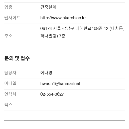
업종
건축설계
웹사이트
http://www.hkarch.co.kr
06174 서울 강남구 테헤란로108길 12 (대치동,
주소
하나빌딩) 7층
문의 및 접수
담당자
이나영
이메일
hwach1@hanmail.net
연락처
02-554-3627
팩스
--