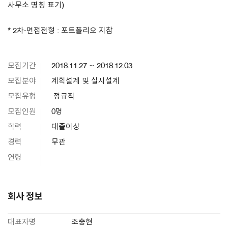
사무소 명칭 표기)
* 2차-면접전형 : 포트폴리오 지참
모집기간
2018.11.27 ~ 2018.12.03
모집분야
계획설계 및 실시설계
모집유형
정규직
모집인원
0명
학력
대졸이상
경력
무관
연령
회사 정보
대표자명
조충현