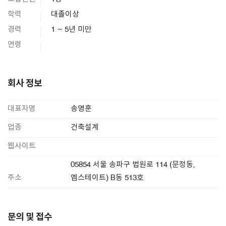
학력
대졸이상
경력
1 ~ 5년 미만
연령
회사 정보
대표자명
송영훈
업종
건축설계
웹사이트
05854 서울 송파구 법원로 114 (문정동,
주소
엠스테이트) B동 513호
문의 및 접수