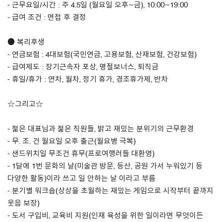
- 근무요일/시간 : 주 4.5일 (월요일 오후~금), 10:00~19:00
- 급여 조건 : 면접 후 결정
● 복리후생
- 연금보험 : 4대보험(국민연금, 고용보험, 산재보험, 건강보험)
- 급여제도 : 장기근속자 포상, 명절보너스, 퇴직금
- 휴일/휴가 : 연차, 월차, 정기 휴가, 경조휴가제, 반차
☆그리고☆
- 젊은 대표님과 젊은 직원들, 밝고 재밌는 분위기의 근무환경
- 무. 조. 건 월요일 오후 출근(월요병 극복)
- 샌드위치일 무조건 휴무(프로여행러들 대환영)
- 1달에 1번 문화의 날(미술관 방문, 등산, 공원 가서 누워있기 등
다양한 활동)이라 쓰고 일 안하는 날 이라고 부름
- 분기별 워크숍(상상을 초월하는 재밌는 게임으로 시작부터 끝까지
웃음 보장)
- 도서 구입비, 교육비 지원(인재 육성을 위한 일이라면 무엇이든