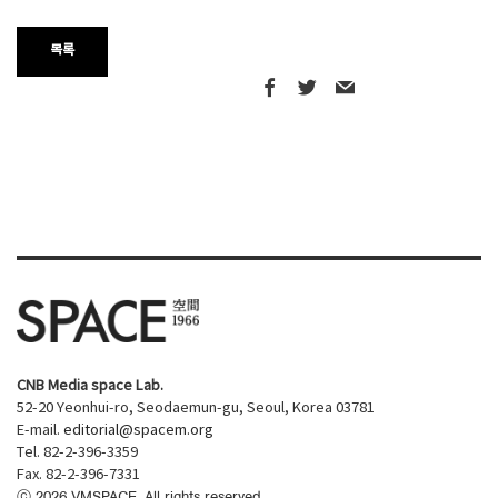
목록
CNB Media space Lab.
52-20 Yeonhui-ro, Seodaemun-gu, Seoul, Korea 03781
E-mail.
editorial@spacem.org
Tel. 82-2-396-3359
Fax. 82-2-396-7331
ⓒ
2026
VMSPACE. All rights reserved