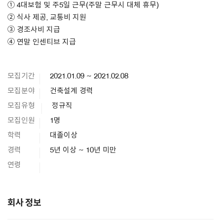
① 4대보험 및 주5일 근무(주말 근무시 대체 휴무)
② 식사 제공, 교통비 지원
③ 경조사비 지급
④ 연말 인센티브 지급
모집기간
2021.01.09 ~ 2021.02.08
모집분야
건축설계 경력
모집유형
정규직
모집인원
1명
학력
대졸이상
경력
5년 이상 ~ 10년 미만
연령
회사 정보