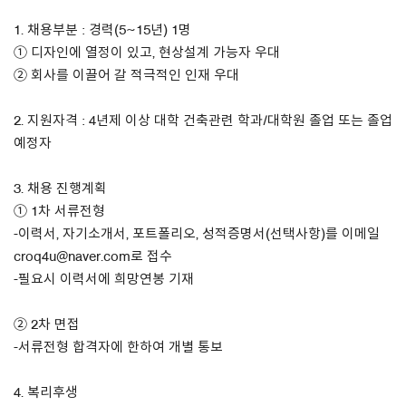
1. 채용부분 : 경력(5~15년) 1명
About Us
① 디자인에 열정이 있고, 현상설계 가능자 우대
② 회사를 이끌어 갈 적극적인 인재 우대
Customer Service
Article Proposals
2. 지원자격 : 4년제 이상 대학 건축관련 학과/대학원 졸업 또는 졸업
예정자
3. 채용 진행계획
① 1차 서류전형
-이력서, 자기소개서, 포트폴리오, 성적증명서(선택사항)를 이메일
croq4u@naver.com로 접수
-필요시 이력서에 희망연봉 기재
② 2차 면접
-서류전형 합격자에 한하여 개별 통보
4. 복리후생