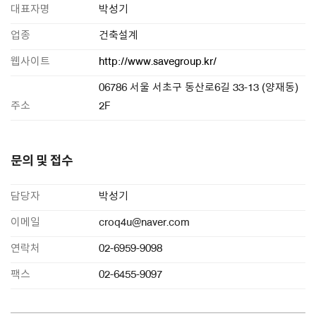
대표자명
박성기
업종
건축설계
웹사이트
http://www.savegroup.kr/
06786 서울 서초구 동산로6길 33-13 (양재동)
주소
2F
문의 및 접수
담당자
박성기
이메일
croq4u@naver.com
연락처
02-6959-9098
팩스
02-6455-9097