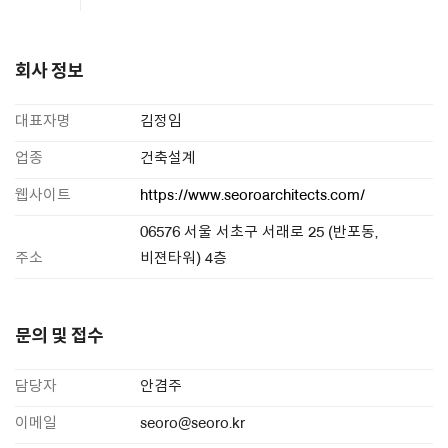
회사 정보
대표자명
김정임
업종
건축설계
웹사이트
https://www.seoroarchitects.com/
06576 서울 서초구 서래로 25 (반포동,
주소
비젼타워) 4층
문의 및 접수
담당자
안겸주
이메일
seoro@seoro.kr