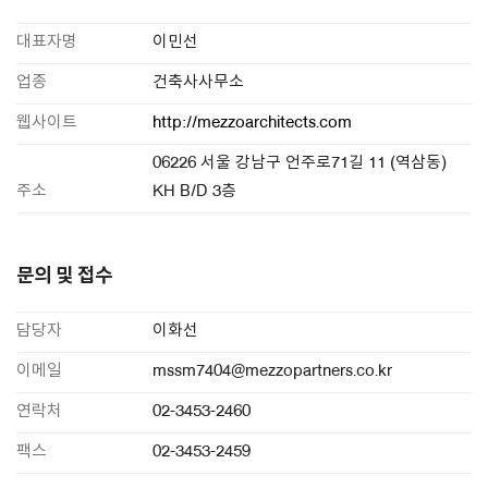
대표자명
이민선
업종
건축사사무소
웹사이트
http://mezzoarchitects.com
06226 서울 강남구 언주로71길 11 (역삼동)
주소
KH B/D 3층
문의 및 접수
담당자
이화선
이메일
mssm7404@mezzopartners.co.kr
연락처
02-3453-2460
팩스
02-3453-2459