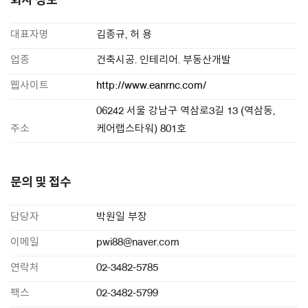
회사 정보
대표자명
김종규, 허 용
업종
건축시공. 인테리어. 부동산개발
웹사이트
http://www.eanrnc.com/
06242 서울 강남구 역삼로3길 13 (역삼동,
주소
케어랩스타워) 801호
문의 및 접수
담당자
박원일 부장
이메일
pwi88@naver.com
연락처
02-3482-5785
팩스
02-3482-5799