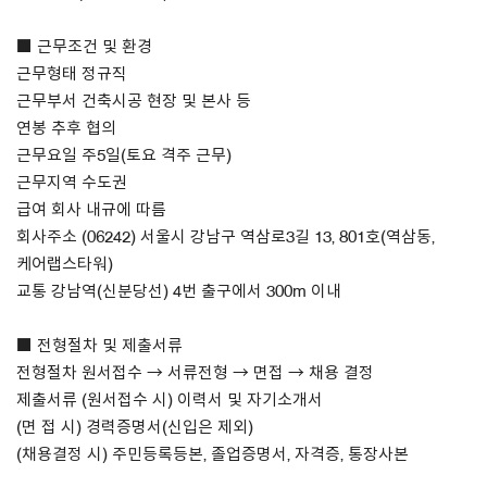
■ 근무조건 및 환경
근무형태 정규직
근무부서 건축시공 현장 및 본사 등
연봉 추후 협의
근무요일 주5일(토요 격주 근무)
근무지역 수도권
급여 회사 내규에 따름
회사주소 (06242) 서울시 강남구 역삼로3길 13, 801호(역삼동,
케어랩스타워)
교통 강남역(신분당선) 4번 출구에서 300m 이내
■ 전형절차 및 제출서류
전형절차 원서접수 → 서류전형 → 면접 → 채용 결정
제출서류 (원서접수 시) 이력서 및 자기소개서
(면 접 시) 경력증명서(신입은 제외)
(채용결정 시) 주민등록등본, 졸업증명서, 자격증, 통장사본