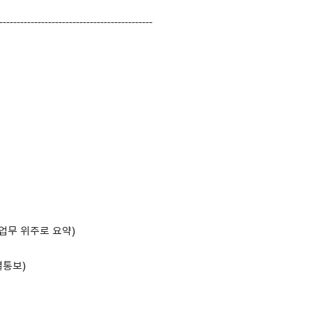
--------------------------------------------
당업무 위주로 요약)
별통보)