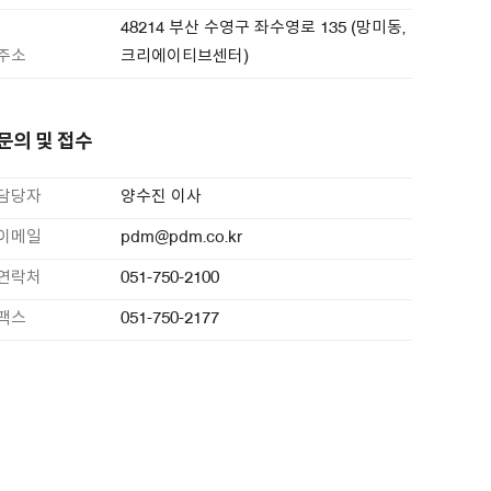
48214 부산 수영구 좌수영로 135 (망미동,
주소
크리에이티브센터)
문의 및 접수
담당자
양수진 이사
이메일
pdm@pdm.co.kr
연락처
051-750-2100
팩스
051-750-2177