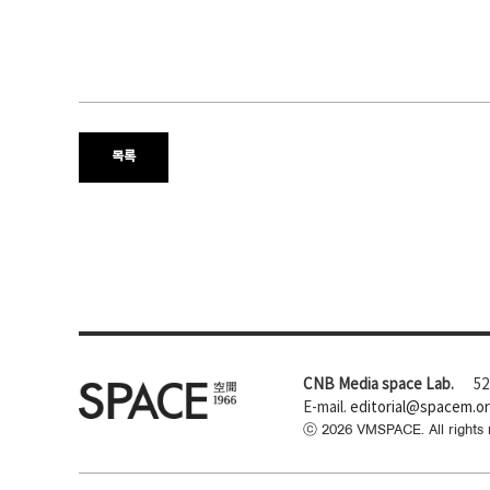
목록
CNB Media space Lab.
52
E-mail.
editorial@spacem.o
ⓒ
2026
VMSPACE. All rights 