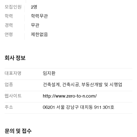
모집인원
2명
학력
학력무관
경력
무관
연령
제한없음
회사 정보
대표자명
임지환
업종
건축설계, 건축시공, 부동산개발 및 시행업
웹사이트
http://www.zero-to-n.com/
주소
06201 서울 강남구 대치동 911 301호
문의 및 접수