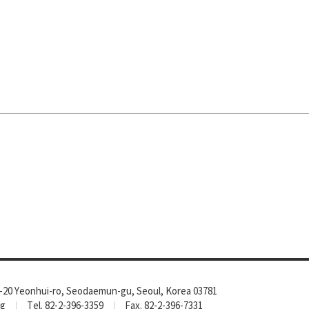
-20 Yeonhui-ro, Seodaemun-gu, Seoul, Korea 03781
rg
Tel. 82-2-396-3359
Fax. 82-2-396-7331