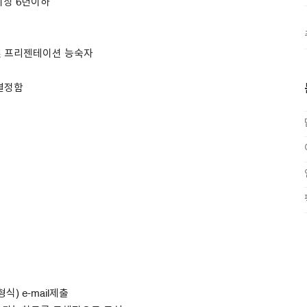
이상 6년이하
인 및 프리젠테이션 능숙자
 결정함
식) e-mail제출