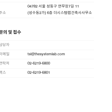
04782 서울 성동구 연무장7길 11
주소
(성수동2가) 6층 더시스템랩건축사사무소
문의 및 접수
담당자
이메일
tsl@thesystemlab.com
연락처
02-6219-6800
팩스
02-6219-6801