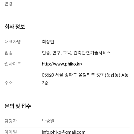
연령
회사 정보
대표자명
최정만
업종
인증, 연구, 교육, 건축관련기술서비스
웹사이트
http://www.phiko.kr/
05520 서울 송파구 올림픽로 577 (풍납동) A동
주소
3층
문의 및 접수
담당자
박종일
이메일
info.phiko@gmail.com