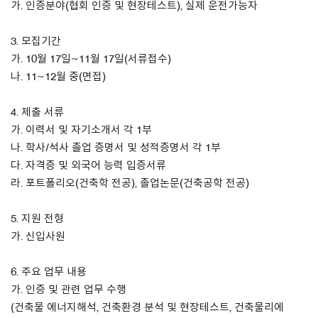
가. 인증분야(협회 인증 및 현장테스트), 실제 운전가능자
About Us
3. 모집기간
가. 10월 17일~11월 17일(서류접수)
Customer Service
나. 11~12월 중(면접)
Article Proposals
4. 제출 서류
가. 이력서 및 자기소개서 각 1부
나. 학사/석사 졸업 증명서 및 성적증명서 각 1부
다. 자격증 및 외국어 능력 입증서류
라. 포트폴리오(건축학 전공), 졸업논문(건축공학 전공)
5. 지원 전형
가. 신입사원
6. 주요 업무 내용
가. 인증 및 관련 업무 수행
(건축물 에너지해석, 건축환경 분석 및 현장테스트, 건축물리에