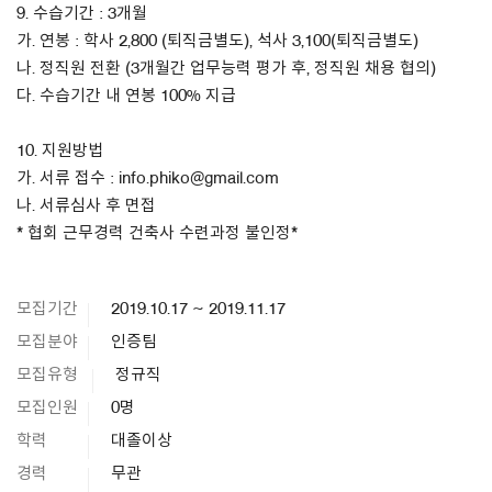
9. 수습기간 : 3개월
가. 연봉 : 학사 2,800 (퇴직금별도), 석사 3,100(퇴직금별도)
나. 정직원 전환 (3개월간 업무능력 평가 후, 정직원 채용 협의)
다. 수습기간 내 연봉 100% 지급
10. 지원방법
가. 서류 접수 : info.phiko@gmail.com
나. 서류심사 후 면접
* 협회 근무경력 건축사 수련과정 불인정*
모집기간
2019.10.17 ~ 2019.11.17
모집분야
인증팀
모집유형
정규직
모집인원
0명
학력
대졸이상
경력
무관