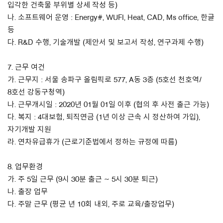
입각한 건축물 부위별 상세 작성 등)
나. 소프트웨어 운영 : Energy#, WUFI, Heat, CAD, Ms office, 한글
등
다. R&D 수행, 기술개발 (제안서 및 보고서 작성, 연구과제 수행)
7. 근무 여건
가. 근무지 : 서울 송파구 올림픽로 577, A동 3층 (5호선 천호역/
8호선 강동구청역)
나. 근무개시일 : 2020년 01월 01일 이후 (협의 후 사전 출근 가능)
다. 복지 : 4대보험, 퇴직연금 (1년 이상 근속 시 정산하여 가입),
자기개발 지원
라. 연차유급휴가 (근로기준법에서 정하는 규정에 따름)
8. 업무환경
가. 주 5일 근무 (9시 30분 출근 ~ 5시 30분 퇴근)
나. 출장 업무
다. 주말 근무 (평균 년 10회 내외, 주로 교육/출장업무)