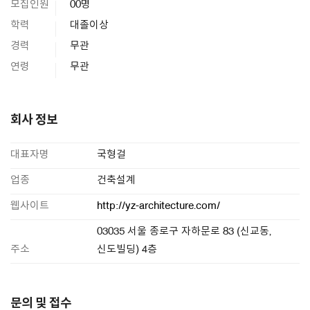
모집인원
00명
학력
대졸이상
경력
무관
연령
무관
회사 정보
대표자명
국형걸
업종
건축설계
웹사이트
http://yz-architecture.com/
03035 서울 종로구 자하문로 83 (신교동,
주소
신도빌딩) 4층
문의 및 접수