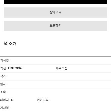
장바구니
보관하기
책 소개
기사명 :
섹션 : EDITORIAL
세부섹션 :
작가 :
필자 :
소속 :
페이지 : 6
카테고리 :
기사명 :