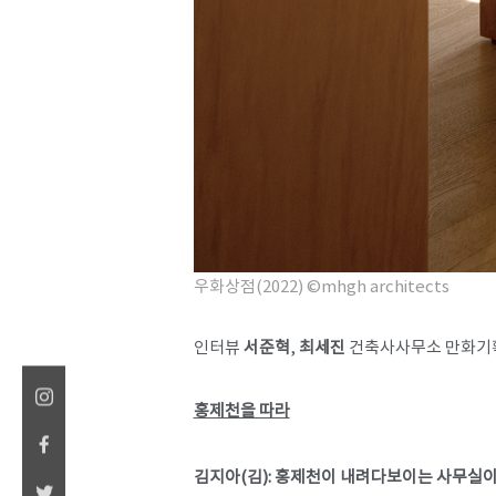
우화상점(2022)
​
©mhgh architects
인터뷰
서준혁
,
최세진
건축사사무소 만화기
홍제천을 따라
김지아(김): 홍제천이 내려다보이는 사무실이