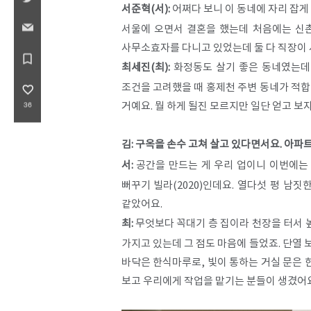
서준혁(서):
어쩌다 보니 이 동네에 자리 잡게 
서울에 오면서 결혼을 했는데 처음에는 신촌
사무소효자를 다니고 있었는데 둘 다 직장이
bookmark_border
최세진(최):
화정동도 살기 좋은 동네였는데 
조건을 고려했을 때 홍제천 주변 동네가 적합
favorite_border
거예요. 뭘 하게 될진 모르지만 일단 얻고 보
36
김: 구옥을 손수 고쳐 살고 있다면서요. 아
서:
공간을 만드는 게 우리 업이니 이번에는 
뻐꾸기 빌라(2020)인데요. 열다섯 평 남
같았어요.
최:
무엇보다 꼭대기 층 집이라 천장을 터서 높
가지고 있는데 그 점도 마음에 들었죠. 단열 
바닥은 한식마루로, 빛이 통하는 거실 문은
보고 우리에게 작업을 맡기는 분들이 생겼어