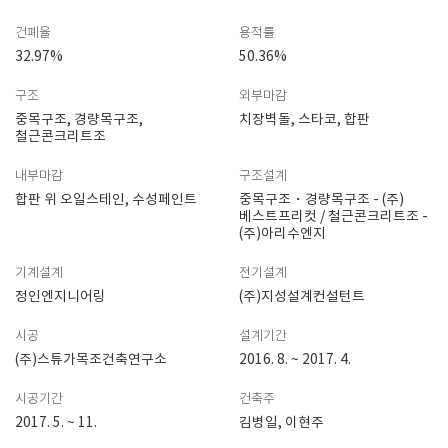
건폐율
용적률
32.97%
50.36%
구조
외부마감
중목구조, 경량목구조,
치장벽돌, 스타코, 합판
철근콘크리트조
내부마감
구조설계
합판 위 오일스테인, 수성페인트
중목구조・경량목구조 - (주)
베스트프리컷 / 철근콘크리트조 -
(주)아리수엔지
기계설계
전기설계
정인엔지니어링
(주)지성설계컨설턴트
시공
설계기간
(주)스튜가목조건축연구소
2016. 8. ~ 2017. 4.
시공기간
건축주
2017. 5. ~ 11.
김병일, 이현주