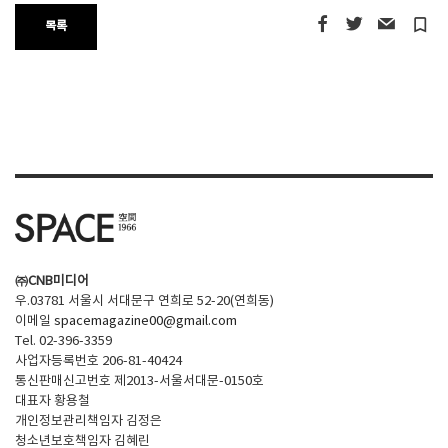
turned_in_not
목록
㈜CNB미디어
우.03781 서울시 서대문구 연희로 52-20(연희동)
이메일
spacemagazine00@gmail.com
Tel. 02-396-3359
사업자등록번호 206-81-40424
통신판매신고번호 제2013-서울서대문-0150호
대표자 황용철
개인정보관리책임자 김정은
청소년보호책임자 김혜린