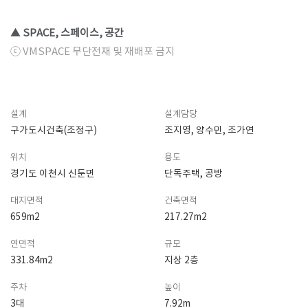
▲ SPACE, 스페이스, 공간
ⓒ VMSPACE 무단전재 및 재배포 금지
설계
설계담당
구가도시건축(조정구)
조지영, 양수민, 조가연
위치
용도
경기도 이천시 신둔면
단독주택, 공방
대지면적
건축면적
659m2
217.27m2
연면적
규모
331.84m2
지상 2층
주차
높이
3대
7.92m