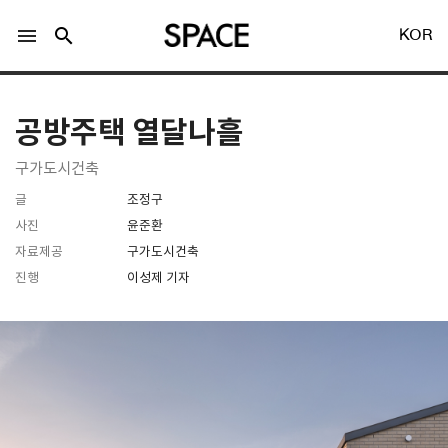
menu
search
KOR
공방주택 열달나흘
구가도시건축
글
조정구
LOGIN
회원가입
사진
윤준환
자료제공
구가도시건축
진행
이성제 기자
Facebook 로그인
Twitter 로그인
Naver 로그인