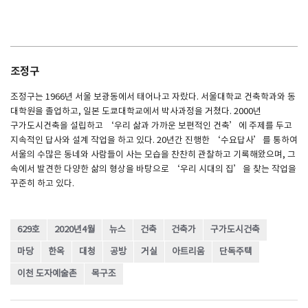
조정구
조정구는 1966년 서울 보광동에서 태어나고 자랐다. 서울대학교 건축학과와 동
대학원을 졸업하고, 일본 도쿄대학교에서 박사과정을 거쳤다. 2000년
구가도시건축을 설립하고 ‘우리 삶과 가까운 보편적인 건축’에 주제를 두고
지속적인 답사와 설계 작업을 하고 있다. 20년간 진행한 ‘수요답사’를 통하여
서울의 수많은 동네와 사람들이 사는 모습을 찬찬히 관찰하고 기록해왔으며, 그
속에서 발견한 다양한 삶의 형상을 바탕으로 ‘우리 시대의 집’을 찾는 작업을
꾸준히 하고 있다.
629호
2020년4월
뉴스
건축
건축가
구가도시건축
마당
한옥
대청
공방
거실
아트리움
단독주택
이천 도자예술촌
목구조