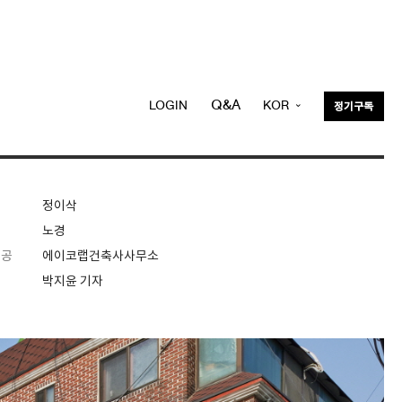
Q&A
LOGIN
KOR
정기구독
ENG
정이삭
노경
제공
에이코랩건축사사무소
박지윤 기자