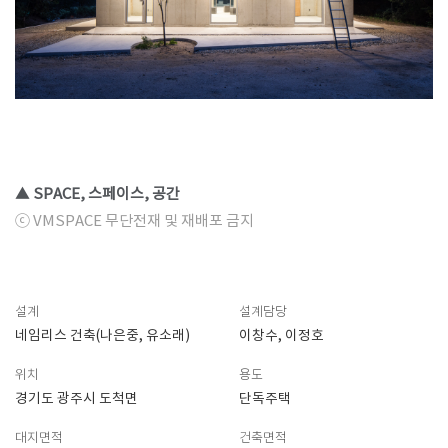
▲ SPACE, 스페이스, 공간
ⓒ VMSPACE 무단전재 및 재배포 금지
설계
설계담당
네임리스 건축(나은중, 유소래)
이창수, 이정호
위치
용도
경기도 광주시 도척면
단독주택
대지면적
건축면적