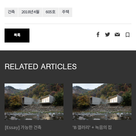
건축
2018년4월
605호
주택
turned_in_not
목록
RELATED ARTICLES
[Essay] 가능한 건축
'B 갤러리' + 녹음의 집