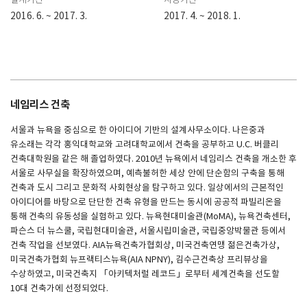
설계기간
시공기간
2016. 6. ~ 2017. 3.
2017. 4. ~ 2018. 1.
네임리스 건축
서울과 뉴욕을 중심으로 한 아이디어 기반의 설계사무소이다. 나은중과
유소래는 각각 홍익대학교와 고려대학교에서 건축을 공부하고 U.C. 버클리
건축대학원을 같은 해 졸업하였다. 2010년 뉴욕에서 네임리스 건축을 개소한 후
서울로 사무실을 확장하였으며, 예측불허한 세상 안에 단순함의 구축을 통해
건축과 도시 그리고 문화적 사회현상을 탐구하고 있다. 일상에서의 근본적인
아이디어를 바탕으로 단단한 건축 유형을 만드는 동시에 공공적 파빌리온을
통해 건축의 유동성을 실험하고 있다. 뉴욕현대미술관(MoMA), 뉴욕건축센터,
파슨스 더 뉴스쿨, 국립현대미술관, 서울시립미술관, 국립중앙박물관 등에서
건축 작업을 선보였다. AIA뉴욕건축가협회상, 미국건축연맹 젊은건축가상,
미국건축가협회 뉴프랙티스뉴욕(AIA NPNY), 김수근건축상 프리뷰상을
수상하였고, 미국건축지 「아키텍처럴 레코드」로부터 세계건축을 선도할
10대 건축가에 선정되었다.