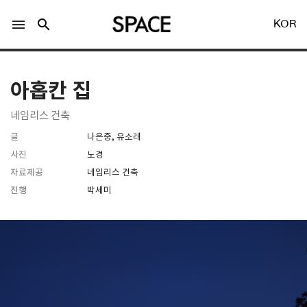
menu
search
KOR
아홉칸 집
네임리스 건축
글
나은중, 유소래
LOGIN
회원가입
사진
노경
자료제공
네임리스 건축
진행
박세미
Facebook 로그인
Twitter 로그인
Naver 로그인