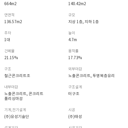
664m2
140.42m2
연면적
규모
136.57m2
지상 1층, 지하 1층
주차
높이
1대
4.7m
건폐율
용적률
21.15%
17.73%
구조
외부마감
철근콘크리트조
노출콘크리트, 투명복층유리
내부마감
구조설계
노출콘크리트, 콘크리트
터구조
폴리싱마감
기계,전기설계
시공
(주)유성기술단
(주)태성