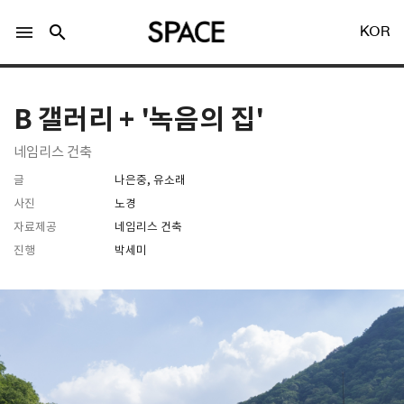
menu
search
KOR
B 갤러리 + '녹음의 집'
네임리스 건축
글
나은중, 유소래
LOGIN
회원가입
사진
노경
자료제공
네임리스 건축
진행
박세미
Facebook 로그인
Twitter 로그인
Naver 로그인