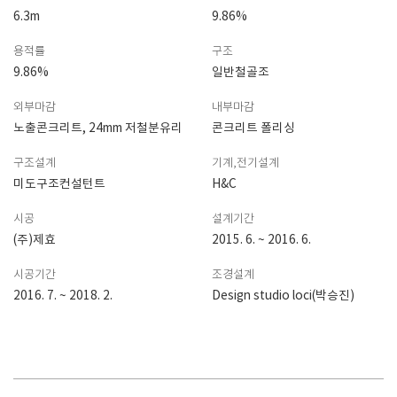
6.3m
9.86%
용적률
구조
9.86%
일반철골조
외부마감
내부마감
노출콘크리트, 24mm 저철분유리
콘크리트 폴리싱
구조설계
기계,전기설계
미도구조컨설턴트
H&C
시공
설계기간
(주)제효
2015. 6. ~ 2016. 6.
시공기간
조경설계
2016. 7. ~ 2018. 2.
Design studio loci(박승진)