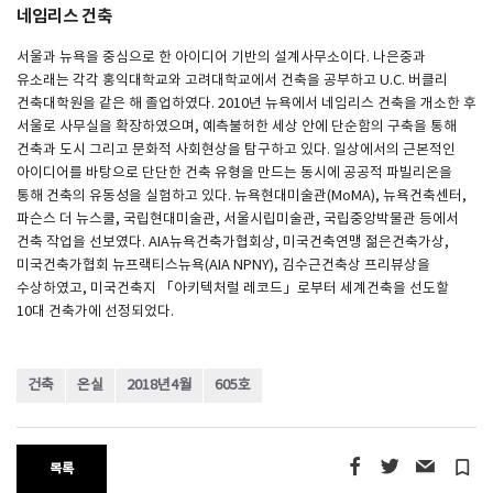
네임리스 건축
서울과 뉴욕을 중심으로 한 아이디어 기반의 설계사무소이다. 나은중과
유소래는 각각 홍익대학교와 고려대학교에서 건축을 공부하고 U.C. 버클리
건축대학원을 같은 해 졸업하였다. 2010년 뉴욕에서 네임리스 건축을 개소한 후
서울로 사무실을 확장하였으며, 예측불허한 세상 안에 단순함의 구축을 통해
건축과 도시 그리고 문화적 사회현상을 탐구하고 있다. 일상에서의 근본적인
아이디어를 바탕으로 단단한 건축 유형을 만드는 동시에 공공적 파빌리온을
통해 건축의 유동성을 실험하고 있다. 뉴욕현대미술관(MoMA), 뉴욕건축센터,
파슨스 더 뉴스쿨, 국립현대미술관, 서울시립미술관, 국립중앙박물관 등에서
건축 작업을 선보였다. AIA뉴욕건축가협회상, 미국건축연맹 젊은건축가상,
미국건축가협회 뉴프랙티스뉴욕(AIA NPNY), 김수근건축상 프리뷰상을
수상하였고, 미국건축지 「아키텍처럴 레코드」로부터 세계건축을 선도할
10대 건축가에 선정되었다.
건축
온실
2018년4월
605호
turned_in_not
목록