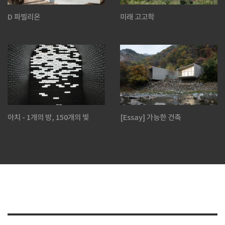
D 파빌리온
미래 고고학
아치 - 1개의 방, 150개의 빛
[Essay] 가능한 건축