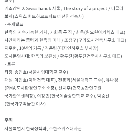
교수
)
기조강연
2. Swiss hanok
서울
, The story of a project /
니콜라
보셰
(
스위스 버트하르트파트너 선임건축사
)
-
주제발표
한옥의 지속가능한 가치
,
가회동 두 집
/
최욱
(
원오원아키텍츠 대표
)
시간이라는 중력과 한옥의 미래
/
조정구
(
구가도시건축사무소 대표
)
지우헌
, 10
년의 기록
/
김은령
(
디자인하우스 부사장
)
도시문명시대
:
한옥의 보편성
/
황두진
(
황두진건축사사무소 대표
)
-
토론
좌장
:
송인호
(
서울시립대학교 교수
)
패널
:
이인호
(
이래건축 대표
),
전봉희
(
서울대학교 교수
),
유나경
(PMA
도시환경연구소 소장
),
신치후
(
건축공간연구원
국가한옥센터장
),
이강민
(
한국예술종합학교 교수
),
박중선
(
한국가구박물관 이사
)
주최
서울특별시 한옥정책과
,
주한스위스대사관