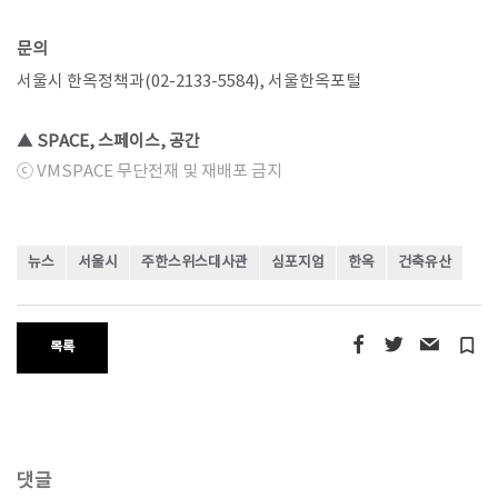
문의
서울시 한옥정책과
(02-2133-5584),
서울한옥포털
▲ SPACE, 스페이스, 공간
ⓒ VMSPACE 무단전재 및 재배포 금지
뉴스
서울시
주한스위스대사관
심포지엄
한옥
건축유산
turned_in_not
목록
댓글