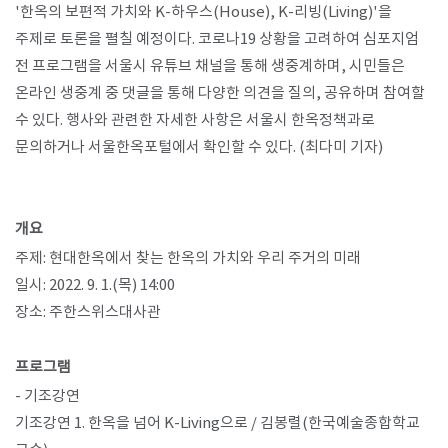
'
한옥의 보편적 가치와
K-
하우스
(House), K-
리빙
(Living)'
을
주제로 토론을 펼칠 예정이다
. 코로나19 상황을 고려하여 심포지엄
전 프로그램을 서울시 유튜브 채널을 통해 생중계하며, 시민들은
온라인 생중계 중 댓글을 통해 다양한 의견을 질의, 공유하며 참여할
수 있다.
행사와 관련한 자세한 사항은 서울시 한옥정책과로
문의하거나 서울한옥포털에서 확인할 수 있다
. (최다미 기자)
개요
주제
:
현대한옥에서 찾는 한옥의 가치와 우리 주거의 미래
일시
: 2022. 9. 1.(
목
) 14:00
장소
:
주한스위스대사관
프로그램
-
기조강연
기조강연
1.
한옥을 넘어
K-Living
으로
/
김봉렬
(
한국예술종합학교