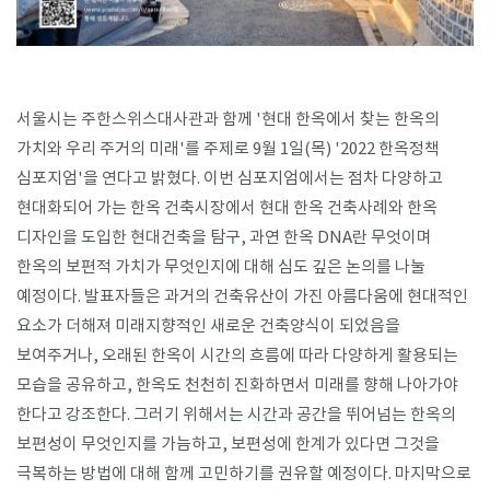
서울시는 주한스위스대사관과 함께
'
현대 한옥에서 찾는 한옥의
가치와 우리 주거의 미래
'
를 주제로
9
월
1
일
(
목
) '2022
한옥정책
심포지엄
'
을 연다고 밝혔다. 이번 심포지엄에서는 점차 다양하고
현대화되어 가는 한옥 건축시장에서 현대 한옥 건축사례와 한옥
디자인을 도입한 현대건축을 탐구
,
과연 한옥
DNA
란 무엇이며
한옥의 보편적 가치가 무엇인지에 대해 심도 깊은 논의를 나눌
예정이다
.
발표자들은 과거의 건축유산이 가진 아름다움에 현대적인
요소가 더해져 미래지향적인 새로운 건축양식이 되었음을
보여주거나
,
오래된 한옥이 시간의 흐름에 따라 다양하게 활용되는
모습을 공유하고
,
한옥도 천천히 진화하면서 미래를 향해 나아가야
한다고 강조한다
.
그러기 위해서는 시간과 공간을 뛰어넘는 한옥의
보편성이 무엇인지를 가늠하고
,
보편성에 한계가 있다면 그것을
극복하는 방법에 대해 함께 고민하기를 권유할 예정이다
.
마지막으로