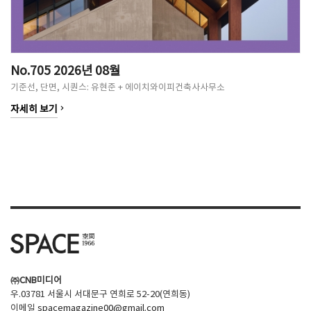
No.705 2026년 08월
기준선, 단면, 시퀀스: 유현준 + 에이치와이피건축사사무소
keyboard_arrow_right
자세히 보기
㈜CNB미디어
우.03781 서울시 서대문구 연희로 52-20(연희동)
이메일
spacemagazine00@gmail.com