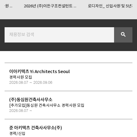
2026년 (주)이든구조컨설턴트 ...
로디자인_ 신입사원 및 5년차 ...
SPACE 소개
공지사항
search
기사문의
광고문의
Contact
이아키텍츠 Yi Architects Seoul
경력사원 모집
2026.08.07 ~ 2026.09.06
(주)동심원건축사사무소
[추가모집]동심원 건축사사무소 경력사원 모집
2026.08.07 ~
준 아키텍츠 건축사사무소(주)
경력/신입