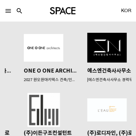
menu
search
KOR
LOGIN
회원가입
ONE O ONE ARCHITECTS
에스엔건축사사무소
2027 원오원아키텍스 건축/인테...
|에스엔건축사사무소 경력무관(...
Facebook 로그인
Twitter 로그인
Naver 로그인
(주)이든구조컨설턴트
(주)로디자인, (주)로건...