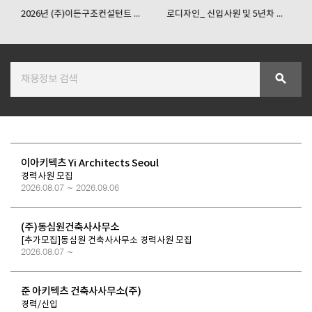
2026년 (주)이든구조컨설턴트 ...
로디자인_ 신입사원 및 5년차 ...
SPACE 소개
공지사항
search
기사문의
광고문의
Contact
이아키텍츠 Yi Architects Seoul
경력사원 모집
2026.08.07 ~ 2026.09.06
(주)동심원건축사사무소
[추가모집]동심원 건축사사무소 경력사원 모집
2026.08.07 ~
준 아키텍츠 건축사사무소(주)
경력/신입